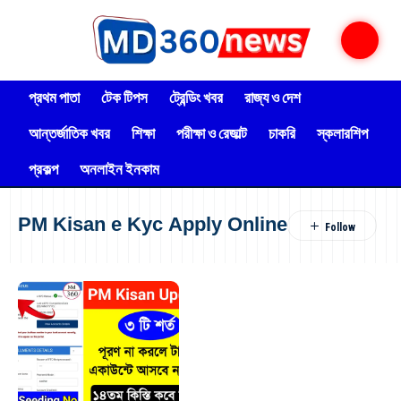
প্রথম পাতা
টেক টিপস
ট্রেন্ডিং খবর
রাজ্য ও দেশ
আন্তর্জাতিক খবর
শিক্ষা
পরীক্ষা ও রেজাল্ট
চাকরি
স্কলারশিপ
প্রকল্প
অনলাইন ইনকাম
PM Kisan e Kyc Apply Online