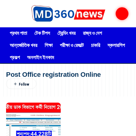
প্রথম পাতা
টেক টিপস
ট্রেন্ডিং খবর
রাজ্য ও দেশ
আন্তর্জাতিক খবর
শিক্ষা
পরীক্ষা ও রেজাল্ট
চাকরি
স্কলারশিপ
প্রকল্প
অনলাইন ইনকাম
Post Office registration Online