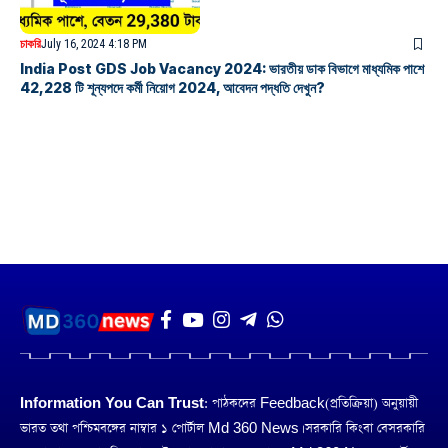
চাকরি
July 16, 2024 4:18 PM
India Post GDS Job Vacancy 2024: ভারতীয় ডাক বিভাগে মাধ্যমিক পাশে
42,228 টি শূন্যপদে কর্মী নিয়োগ 2024, আবেদন পদ্ধতি দেখুন?
Information You Can Trust:
পাঠকদের Feedback(প্রতিক্রিয়া) অনুয়ায়ী
ভারত তথা পশ্চিমবঙ্গের নাম্বার ১ পোর্টাল Md 360 News। সরকারি কিংবা বেসরকারি