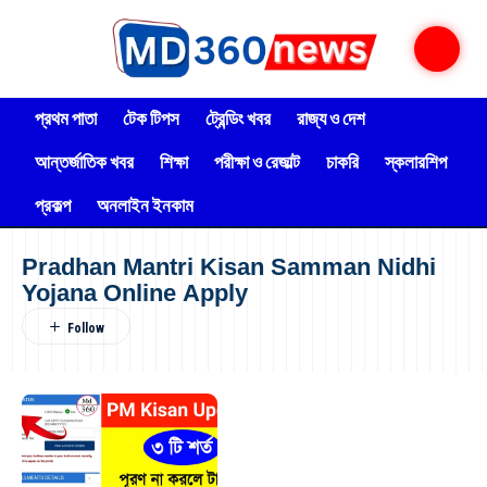
প্রথম পাতা
টেক টিপস
ট্রেন্ডিং খবর
রাজ্য ও দেশ
আন্তর্জাতিক খবর
শিক্ষা
পরীক্ষা ও রেজাল্ট
চাকরি
স্কলারশিপ
প্রকল্প
অনলাইন ইনকাম
Pradhan Mantri Kisan Samman Nidhi
Yojana Online Apply