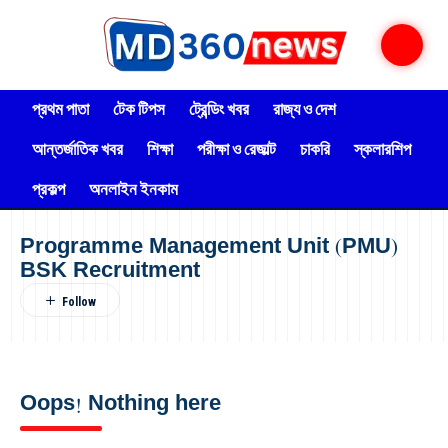
প্রথম পাতা
টেক টিপস
ট্রেন্ডিং খবর
রাজ্য ও দেশ
আন্তর্জাতিক খবর
শিক্ষা
পরীক্ষা ও রেজাল্ট
চাকরি
স্কলারশিপ
প্রকল্প
অনলাইন ইনকাম
Programme Management Unit (PMU)
BSK Recruitment
Oops! Nothing here