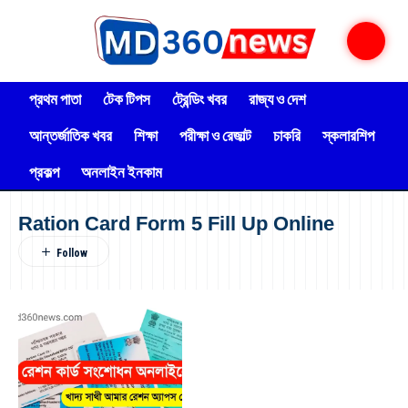
প্রথম পাতা
টেক টিপস
ট্রেন্ডিং খবর
রাজ্য ও দেশ
আন্তর্জাতিক খবর
শিক্ষা
পরীক্ষা ও রেজাল্ট
চাকরি
স্কলারশিপ
প্রকল্প
অনলাইন ইনকাম
Ration Card Form 5 Fill Up Online