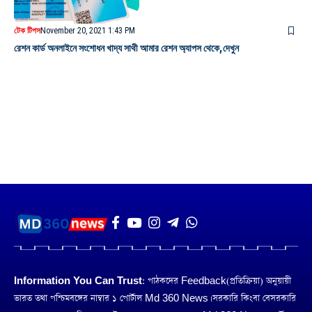
টেক টিপস
November 20, 2021 1:43 PM
রেশন কার্ড অনলাইনে সংশোধন খাদ্য সাথী আমার রেশন অ্যাপস থেকে,দেখুন
Information You Can Trust:
পাঠকদের Feedback(প্রতিক্রিয়া) অনুয়ায়ী
ভারত তথা পশ্চিমবঙ্গের নাম্বার ১ পোর্টাল Md 360 News। সরকারি কিংবা বেসরকারি