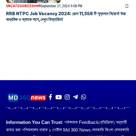
UNCATEGORIZED
চাকরি
September 21, 2024 9:08 PM
RRB NTPC Job Vacancy 2024: রেলে 11,558 টি শূন্যপদে নিয়োগ! উচ্চ
মাধ্যমিক ও স্নাতক পাশে,দেখুন বিস্তারিত!
Information You Can Trust:
পাঠকদের Feedback(প্রতিক্রিয়া) অনুয়ায়ী
ভারত তথা পশ্চিমবঙ্গের নাম্বার ১ পোর্টাল Md 360 News। সরকারি কিংবা বেসরকারি