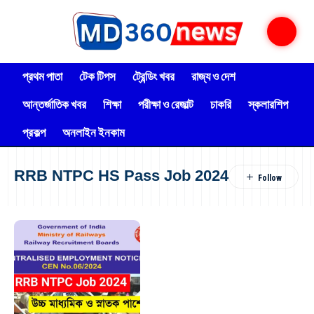
প্রথম পাতা
টেক টিপস
ট্রেন্ডিং খবর
রাজ্য ও দেশ
আন্তর্জাতিক খবর
শিক্ষা
পরীক্ষা ও রেজাল্ট
চাকরি
স্কলারশিপ
প্রকল্প
অনলাইন ইনকাম
RRB NTPC HS Pass Job 2024