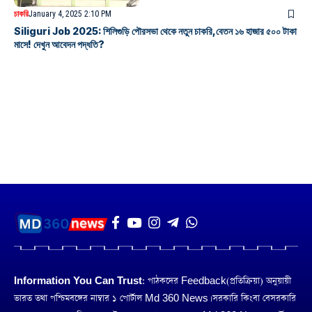
চাকরি
January 4, 2025 2:10 PM
Siliguri Job 2025: শিলিগুড়ি পৌরসভা থেকে নতুন চাকরি,বেতন ১৬ হাজার ৫০০ টাকা
মাসে! দেখুন আবেদন পদ্ধতি?
Information You Can Trust:
পাঠকদের Feedback(প্রতিক্রিয়া) অনুয়ায়ী
ভারত তথা পশ্চিমবঙ্গের নাম্বার ১ পোর্টাল Md 360 News। সরকারি কিংবা বেসরকারি