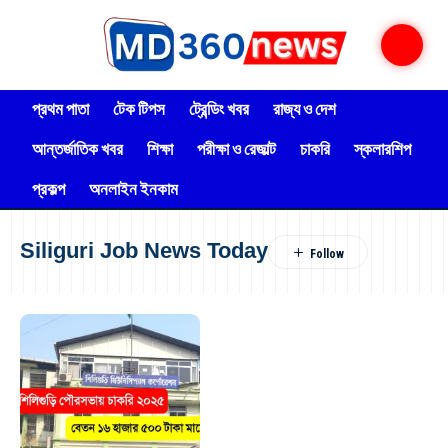
প্রথম পাতা
টেক টিপস
ট্রেন্ডিং খবর
রাজ্য ও দেশ
আন্তর্জাতিক খবর
শিক্ষা
পরীক্ষা ও রেজাল্ট
চাকরি
স্কলারশিপ
প্রকল্প
অনলাইন ইনকাম
Siliguri Job News Today