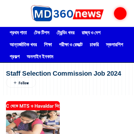
প্রথম পাতা
টেক টিপস
ট্রেন্ডিং খবর
রাজ্য ও দেশ
আন্তর্জাতিক খবর
শিক্ষা
পরীক্ষা ও রেজাল্ট
চাকরি
স্কলারশিপ
প্রকল্প
অনলাইন ইনকাম
Staff Selection Commission Job 2024