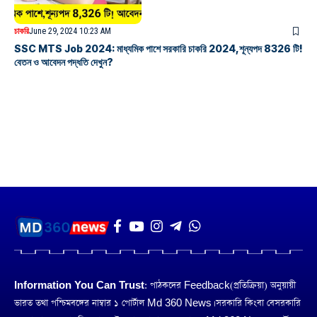
চাকরি
June 29, 2024 10:23 AM
SSC MTS Job 2024: মাধ্যমিক পাশে সরকারি চাকরি 2024,শূন্যপদ 8326 টি!
বেতন ও আবেদন পদ্ধতি দেখুন?
Information You Can Trust:
পাঠকদের Feedback(প্রতিক্রিয়া) অনুয়ায়ী
ভারত তথা পশ্চিমবঙ্গের নাম্বার ১ পোর্টাল Md 360 News। সরকারি কিংবা বেসরকারি