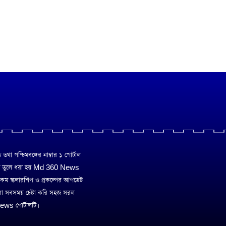
া পশ্চিমবঙ্গের নাম্বার ১ পোর্টাল
ে তুলে ধরা হয় Md 360 News
 রকম স্কলারশিপ ও প্রকল্পের আপডেট
রা সবসময় চেষ্টা করি সহজ সরল
ws পোর্টালটি।