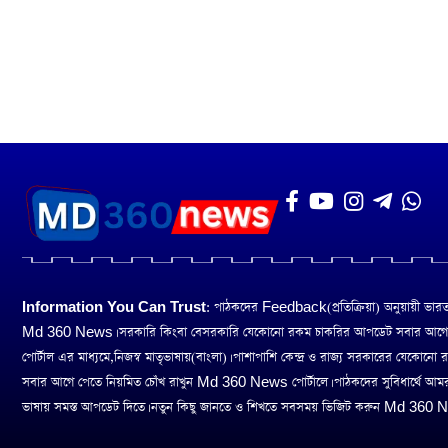
Information You Can Trust:
পাঠকদের Feedback(প্রতিক্রিয়া) অনুয়ায়ী ভারত তথ
Md 360 News। সরকারি কিংবা বেসরকারি যেকোনো রকম চাকরির আপডেট সবার আগ
পোর্টাল এর মাধ্যমে,নিজস্ব মাতৃভাষায়(বাংলা)। পাশাপাশি কেন্দ্র ও রাজ্য সরকারের যেকোনো
সবার আগে পেতে নিয়মিত চোঁখ রাখুন Md 360 News পোর্টালে। পাঠকদের সুবিধার্থে আম
ভাষায় সমস্ত আপডেট দিতে। নতুন কিছু জানতে ও শিখতে সবসময় ভিজিট করুন Md 360 Ne