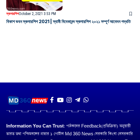
স্কলারশিপ
October 2, 2021 3:53 PM
বিকাশ ভবন স্কলারশিপ 2021 | স্বামী বিবেকানন্দ স্কলারশিপ ২০২১ সম্পূর্ণ আবেদন পদ্ধতি
Information You Can Trust:
পাঠকদের Feedback(প্রতিক্রিয়া) অনুয়ায়ী
ভারত তথা পশ্চিমবঙ্গের নাম্বার ১ পোর্টাল Md 360 News। সরকারি কিংবা বেসরকারি