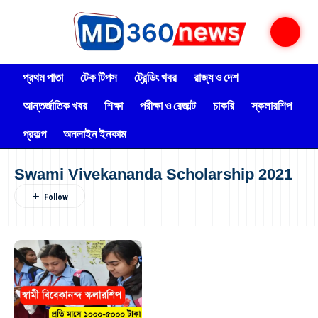
প্রথম পাতা
টেক টিপস
ট্রেন্ডিং খবর
রাজ্য ও দেশ
আন্তর্জাতিক খবর
শিক্ষা
পরীক্ষা ও রেজাল্ট
চাকরি
স্কলারশিপ
প্রকল্প
অনলাইন ইনকাম
Swami Vivekananda Scholarship 2021