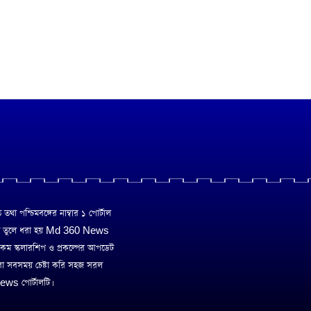
া পশ্চিমবঙ্গের নাম্বার ১ পোর্টাল
ে তুলে ধরা হয় Md 360 News
 রকম স্কলারশিপ ও প্রকল্পের আপডেট
রা সবসময় চেষ্টা করি সহজ সরল
ws পোর্টালটি।