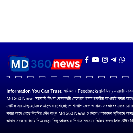
Information You Can Trust:
পাঠকদের Feedback(প্রতিক্রিয়া) অনুয়ায়ী ভারত তথ
Md 360 News। সরকারি কিংবা বেসরকারি যেকোনো রকম চাকরির আপডেট সবার আগ
পোর্টাল এর মাধ্যমে,নিজস্ব মাতৃভাষায়(বাংলা)। পাশাপাশি কেন্দ্র ও রাজ্য সরকারের যেকোনো
সবার আগে পেতে নিয়মিত চোঁখ রাখুন Md 360 News পোর্টালে। পাঠকদের সুবিধার্থে আম
ভাষায় সমস্ত আপডেট দিতে। নতুন কিছু জানতে ও শিখতে সবসময় ভিজিট করুন Md 360 Ne