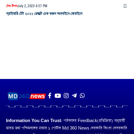
টেক টিপস
July 2, 2023 6:57 PM
প্রাইমারি টেট ২০২২ রেজাল্ট চেক করুন অনলাইনে মোবাইলে
Information You Can Trust:
পাঠকদের Feedback(প্রতিক্রিয়া) অনুয়ায়ী
ভারত তথা পশ্চিমবঙ্গের নাম্বার ১ পোর্টাল Md 360 News। সরকারি কিংবা বেসরকারি