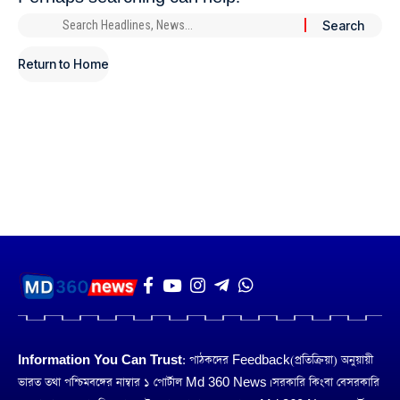
Return to Home
Information You Can Trust:
পাঠকদের Feedback(প্রতিক্রিয়া) অনুয়ায়ী
ভারত তথা পশ্চিমবঙ্গের নাম্বার ১ পোর্টাল Md 360 News। সরকারি কিংবা বেসরকারি