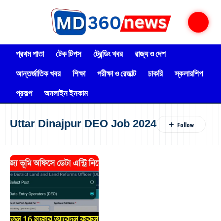
প্রথম পাতা
টেক টিপস
ট্রেন্ডিং খবর
রাজ্য ও দেশ
আন্তর্জাতিক খবর
শিক্ষা
পরীক্ষা ও রেজাল্ট
চাকরি
স্কলারশিপ
প্রকল্প
অনলাইন ইনকাম
Uttar Dinajpur DEO Job 2024