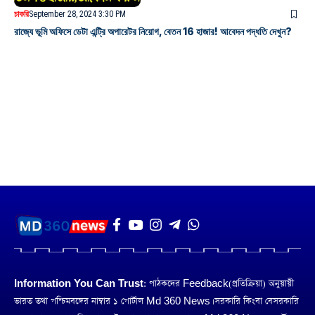
চাকরি
September 28, 2024 3:30 PM
রাজ্যে ভূমি অফিসে ডেটা এন্ট্রি অপারেটর নিয়োগ, বেতন 16 হাজার! আবেদন পদ্ধতি দেখুন?
Information You Can Trust:
পাঠকদের Feedback(প্রতিক্রিয়া) অনুয়ায়ী
ভারত তথা পশ্চিমবঙ্গের নাম্বার ১ পোর্টাল Md 360 News। সরকারি কিংবা বেসরকারি