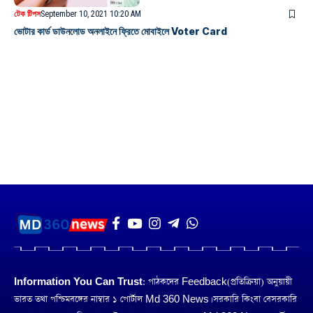
টেক টিপস
September 10, 2021 10:20 AM
ভোটার কার্ড ডাউনলোড অনলাইনে ফ্রিতে মোবাইলে Voter Card
Information You Can Trust:
পাঠকদের Feedback(প্রতিক্রিয়া) অনুয়ায়ী
ভারত তথা পশ্চিমবঙ্গের নাম্বার ১ পোর্টাল Md 360 News। সরকারি কিংবা বেসরকারি