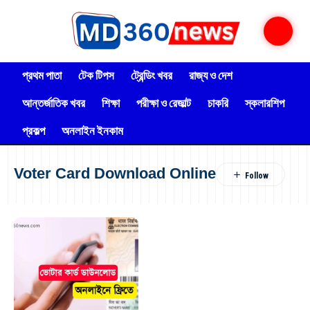
প্রথম পাতা
টেক টিপস
ট্রেন্ডিং খবর
রাজ্য ও দেশ
আন্তর্জাতিক খবর
শিক্ষা
পরীক্ষা ও রেজাল্ট
চাকরি
স্কলারশিপ
প্রকল্প
অনলাইন ইনকাম
Voter Card Download Online