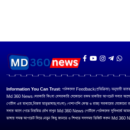
Information You Can Trust:
পাঠকদের Feedback(প্রতিক্রিয়া) অনুয়ায়ী ভারত তথ
Md 360 News। সরকারি কিংবা বেসরকারি যেকোনো রকম চাকরির আপডেট সবার আগ
পোর্টাল এর মাধ্যমে,নিজস্ব মাতৃভাষায়(বাংলা)। পাশাপাশি কেন্দ্র ও রাজ্য সরকারের যেকোনো
সবার আগে পেতে নিয়মিত চোঁখ রাখুন Md 360 News পোর্টালে। পাঠকদের সুবিধার্থে আম
ভাষায় সমস্ত আপডেট দিতে। নতুন কিছু জানতে ও শিখতে সবসময় ভিজিট করুন Md 360 Ne