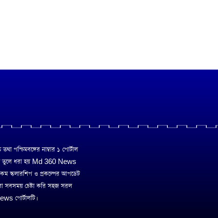
া পশ্চিমবঙ্গের নাম্বার ১ পোর্টাল
ে তুলে ধরা হয় Md 360 News
 রকম স্কলারশিপ ও প্রকল্পের আপডেট
রা সবসময় চেষ্টা করি সহজ সরল
ws পোর্টালটি।