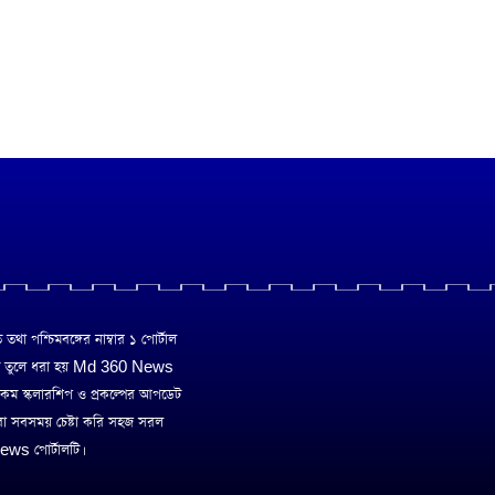
া পশ্চিমবঙ্গের নাম্বার ১ পোর্টাল
ে তুলে ধরা হয় Md 360 News
 রকম স্কলারশিপ ও প্রকল্পের আপডেট
রা সবসময় চেষ্টা করি সহজ সরল
ws পোর্টালটি।