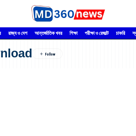
র
রাজ্য ও দেশ
আন্তর্জাতিক খবর
শিক্ষা
পরীক্ষা ও রেজাল্ট
চাকরি
স
wnload