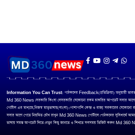
Information You Can Trust:
পাঠকদের Feedback(প্রতিক্রিয়া) অনুয়ায়ী ভারত তথ
Md 360 News। সরকারি কিংবা বেসরকারি যেকোনো রকম চাকরির আপডেট সবার আগ
পোর্টাল এর মাধ্যমে,নিজস্ব মাতৃভাষায়(বাংলা)। পাশাপাশি কেন্দ্র ও রাজ্য সরকারের যেকোনো
সবার আগে পেতে নিয়মিত চোঁখ রাখুন Md 360 News পোর্টালে। পাঠকদের সুবিধার্থে আম
ভাষায় সমস্ত আপডেট দিতে। নতুন কিছু জানতে ও শিখতে সবসময় ভিজিট করুন Md 360 Ne