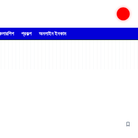
্কলারশিপ
প্রকল্প
অনলাইন ইনকাম