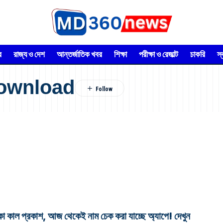
র
রাজ্য ও দেশ
আন্তর্জাতিক খবর
শিক্ষা
পরীক্ষা ও রেজাল্ট
চাকরি
স
Download
াল প্রকাশ, আজ থেকেই নাম চেক করা যাচ্ছে অ্যাপে! দেখুন