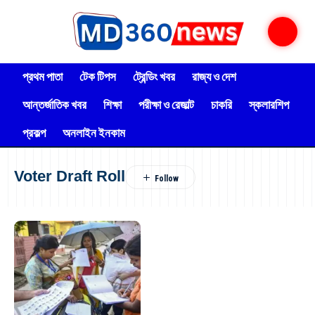
প্রথম পাতা
টেক টিপস
ট্রেন্ডিং খবর
রাজ্য ও দেশ
আন্তর্জাতিক খবর
শিক্ষা
পরীক্ষা ও রেজাল্ট
চাকরি
স্কলারশিপ
প্রকল্প
অনলাইন ইনকাম
Voter Draft Roll