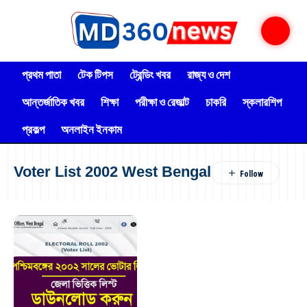
প্রথম পাতা
টেক টিপস
ট্রেন্ডিং খবর
রাজ্য ও দেশ
আন্তর্জাতিক খবর
শিক্ষা
পরীক্ষা ও রেজাল্ট
চাকরি
স্কলারশিপ
প্রকল্প
অনলাইন ইনকাম
Voter List 2002 West Bengal