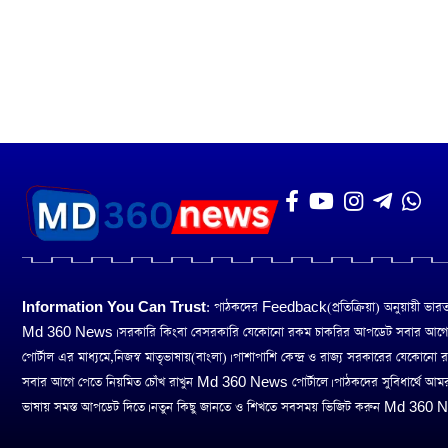
Information You Can Trust:
পাঠকদের Feedback(প্রতিক্রিয়া) অনুয়ায়ী ভারত তথ
Md 360 News। সরকারি কিংবা বেসরকারি যেকোনো রকম চাকরির আপডেট সবার আগ
পোর্টাল এর মাধ্যমে,নিজস্ব মাতৃভাষায়(বাংলা)। পাশাপাশি কেন্দ্র ও রাজ্য সরকারের যেকোনো
সবার আগে পেতে নিয়মিত চোঁখ রাখুন Md 360 News পোর্টালে। পাঠকদের সুবিধার্থে আম
ভাষায় সমস্ত আপডেট দিতে। নতুন কিছু জানতে ও শিখতে সবসময় ভিজিট করুন Md 360 Ne