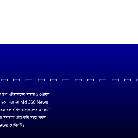
া পশ্চিমবঙ্গের নাম্বার ১ পোর্টাল
ে তুলে ধরা হয় Md 360 News
 রকম স্কলারশিপ ও প্রকল্পের আপডেট
রা সবসময় চেষ্টা করি সহজ সরল
ws পোর্টালটি।