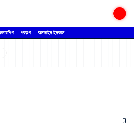
্কলারশিপ
প্রকল্প
অনলাইন ইনকাম