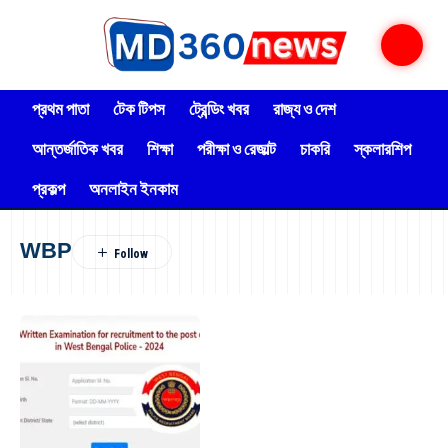
প্রথম পাতা
টেক টিপস
ট্রেন্ডিং খবর
রাজ্য ও দেশ
আন্তর্জাতিক খবর
শিক্ষা
পরীক্ষা ও রেজাল্ট
চাকরি
স্কলারশিপ
প্রকল্প
অনলাইন ইনকাম
WBP