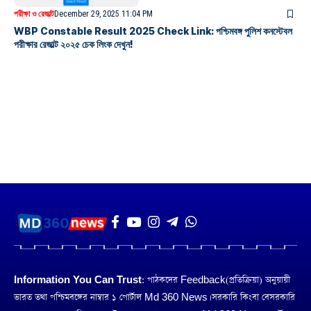
পরীক্ষা ও রেজাল্ট
December 29, 2025 11:04 PM
WBP Constable Result 2025 Check Link: পশ্চিমবঙ্গ পুলিশ কনস্টেবল
পরীক্ষার রেজাল্ট ২০২৫ চেক লিংক দেখুন!
Information You Can Trust:
পাঠকদের Feedback(প্রতিক্রিয়া) অনুয়ায়ী
ভারত তথা পশ্চিমবঙ্গের নাম্বার ১ পোর্টাল Md 360 News। সরকারি কিংবা বেসরকারি