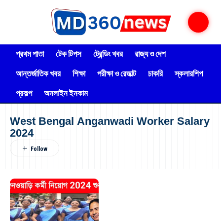
প্রথম পাতা
টেক টিপস
ট্রেন্ডিং খবর
রাজ্য ও দেশ
আন্তর্জাতিক খবর
শিক্ষা
পরীক্ষা ও রেজাল্ট
চাকরি
স্কলারশিপ
প্রকল্প
অনলাইন ইনকাম
West Bengal Anganwadi Worker Salary
2024