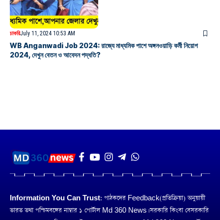
চাকরি
July 11, 2024 10:53 AM
WB Anganwadi Job 2024: রাজ্যে মাধ্যমিক পাশে অঙ্গনওয়াড়ি কর্মী নিয়োগ
2024, দেখুন বেতন ও আবেদন পদ্ধতি?
Information You Can Trust:
পাঠকদের Feedback(প্রতিক্রিয়া) অনুয়ায়ী
ভারত তথা পশ্চিমবঙ্গের নাম্বার ১ পোর্টাল Md 360 News। সরকারি কিংবা বেসরকারি