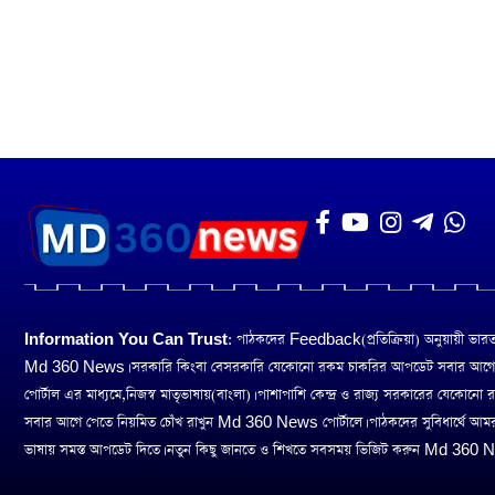
Information You Can Trust:
পাঠকদের Feedback(প্রতিক্রিয়া) অনুয়ায়ী ভারত তথ
Md 360 News। সরকারি কিংবা বেসরকারি যেকোনো রকম চাকরির আপডেট সবার আগ
পোর্টাল এর মাধ্যমে,নিজস্ব মাতৃভাষায়(বাংলা)। পাশাপাশি কেন্দ্র ও রাজ্য সরকারের যেকোনো
সবার আগে পেতে নিয়মিত চোঁখ রাখুন Md 360 News পোর্টালে। পাঠকদের সুবিধার্থে আম
ভাষায় সমস্ত আপডেট দিতে। নতুন কিছু জানতে ও শিখতে সবসময় ভিজিট করুন Md 360 Ne