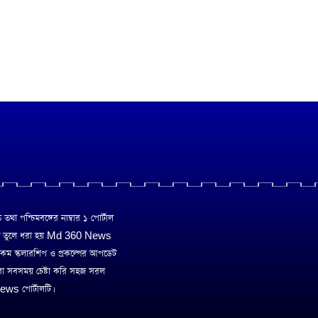
া পশ্চিমবঙ্গের নাম্বার ১ পোর্টাল
ে তুলে ধরা হয় Md 360 News
 রকম স্কলারশিপ ও প্রকল্পের আপডেট
রা সবসময় চেষ্টা করি সহজ সরল
ws পোর্টালটি।