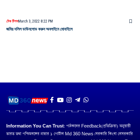
টেক টিপস
March 3, 2022 8:22 PM
জমির দলিল ডাউনলোড করুন অনলাইনে মোবাইলে
Information You Can Trust:
পাঠকদের Feedback(প্রতিক্রিয়া) অনুয়ায়ী
ভারত তথা পশ্চিমবঙ্গের নাম্বার ১ পোর্টাল Md 360 News। সরকারি কিংবা বেসরকারি