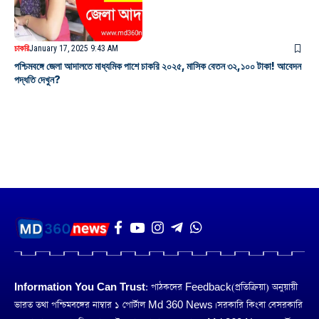
চাকরি
January 17, 2025 9:43 AM
পশ্চিমবঙ্গে জেলা আদালতে মাধ্যমিক পাশে চাকরি ২০২৫, মাসিক বেতন ৩২,১০০ টাকা! আবেদন
পদ্ধতি দেখুন?
Information You Can Trust:
পাঠকদের Feedback(প্রতিক্রিয়া) অনুয়ায়ী
ভারত তথা পশ্চিমবঙ্গের নাম্বার ১ পোর্টাল Md 360 News। সরকারি কিংবা বেসরকারি