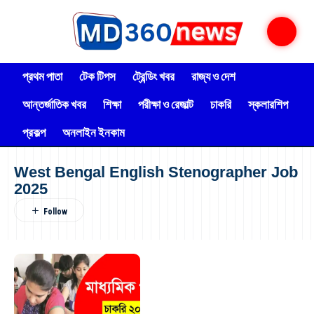
প্রথম পাতা
টেক টিপস
ট্রেন্ডিং খবর
রাজ্য ও দেশ
আন্তর্জাতিক খবর
শিক্ষা
পরীক্ষা ও রেজাল্ট
চাকরি
স্কলারশিপ
প্রকল্প
অনলাইন ইনকাম
West Bengal English Stenographer Job
2025