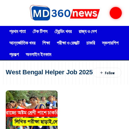
প্রথম পাতা
টেক টিপস
ট্রেন্ডিং খবর
রাজ্য ও দেশ
আন্তর্জাতিক খবর
শিক্ষা
পরীক্ষা ও রেজাল্ট
চাকরি
স্কলারশিপ
প্রকল্প
অনলাইন ইনকাম
West Bengal Helper Job 2025