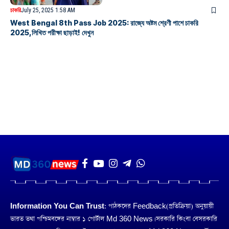
চাকরি
July 25, 2025 1:58 AM
West Bengal 8th Pass Job 2025: রাজ্যে অষ্টম শ্রেণী পাশে চাকরি
2025,লিখিত পরীক্ষা ছাড়াই! দেখুন
Information You Can Trust:
পাঠকদের Feedback(প্রতিক্রিয়া) অনুয়ায়ী
ভারত তথা পশ্চিমবঙ্গের নাম্বার ১ পোর্টাল Md 360 News। সরকারি কিংবা বেসরকারি