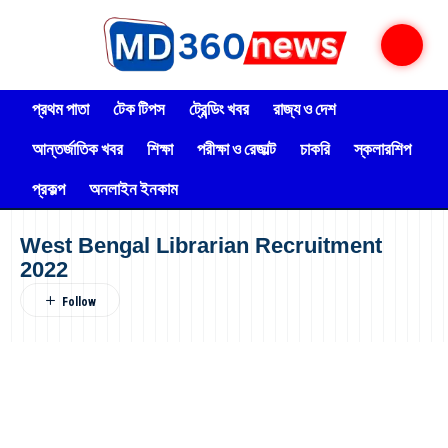
প্রথম পাতা
টেক টিপস
ট্রেন্ডিং খবর
রাজ্য ও দেশ
আন্তর্জাতিক খবর
শিক্ষা
পরীক্ষা ও রেজাল্ট
চাকরি
স্কলারশিপ
প্রকল্প
অনলাইন ইনকাম
West Bengal Librarian Recruitment
2022