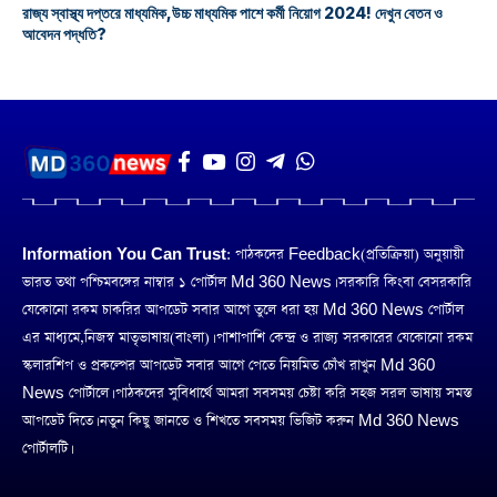
রাজ্য স্বাস্থ্য দপ্তরে মাধ্যমিক,উচ্চ মাধ্যমিক পাশে কর্মী নিয়োগ 2024! দেখুন বেতন ও
আবেদন পদ্ধতি?
Information You Can Trust:
পাঠকদের Feedback(প্রতিক্রিয়া) অনুয়ায়ী
ভারত তথা পশ্চিমবঙ্গের নাম্বার ১ পোর্টাল Md 360 News। সরকারি কিংবা বেসরকারি
যেকোনো রকম চাকরির আপডেট সবার আগে তুলে ধরা হয় Md 360 News পোর্টাল
এর মাধ্যমে,নিজস্ব মাতৃভাষায়(বাংলা)। পাশাপাশি কেন্দ্র ও রাজ্য সরকারের যেকোনো রকম
স্কলারশিপ ও প্রকল্পের আপডেট সবার আগে পেতে নিয়মিত চোঁখ রাখুন Md 360
News পোর্টালে। পাঠকদের সুবিধার্থে আমরা সবসময় চেষ্টা করি সহজ সরল ভাষায় সমস্ত
আপডেট দিতে। নতুন কিছু জানতে ও শিখতে সবসময় ভিজিট করুন Md 360 News
পোর্টালটি।