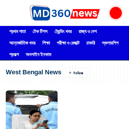
প্রথম পাতা
টেক টিপস
ট্রেন্ডিং খবর
রাজ্য ও দেশ
আন্তর্জাতিক খবর
শিক্ষা
পরীক্ষা ও রেজাল্ট
চাকরি
স্কলারশিপ
প্রকল্প
অনলাইন ইনকাম
West Bengal News