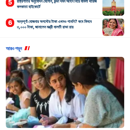
রাষ্ট্রপতির অনুমোদন মেলেনি, গুন্ডা দমন আইন নিয়ে মামলা খারিজ
কলকাতা হাইকোর্টে
অন্নপূর্ণা যোজনার অগস্টের টাকা এখনও পাননি? কবে মিলবে
৩,০০০ টাকা, জানালেন মন্ত্রী মালতী রাভা রায়
আরও পড়ুন
চাকরি