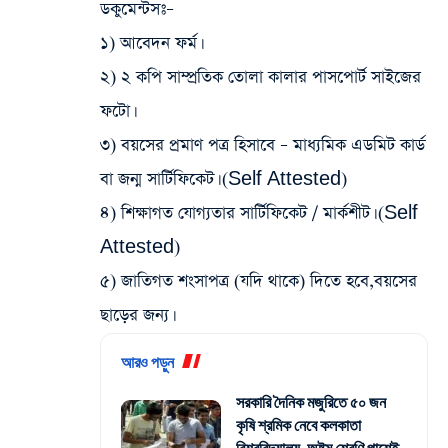
ডকুমেন্টসঃ
–
১) আবেদন ফর্ম।
২) ২ কপি সাম্প্রতিক তোলা কালার পাসপোর্ট সাইজের
ফটো।
৩) বয়সের প্রমাণ পত্র হিসাবে – মাধ্যমিক এডমিট কার্ড
বা জন্ম সার্টিফিকেট। (Self Attested)
৪) শিক্ষাগত যোগ্যতার সার্টিফিকেট / মার্কশীট। (Self
Attested)
৫) জাতিগত শংসাপত্র (যদি থাকে) দিতে হবে,বয়সের
ছাড়ের জন্য।
আরও পড়ুন
সরকারি দৈনিক মজুরিতে ৫০ জন
কৃষি শ্রমিক নেবে কলকাতা