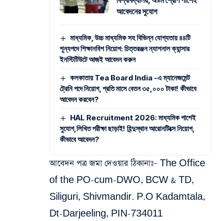
বিশ্ববিদ্যালয়, অষ্টম শ্রেণি পাশেই
আবেদনের সুযোগ
মাধ্যমিক, উচ্চ মাধ্যমিক সহ বিভিন্ন যোগ্যতায় ৪৪টি
শূন্যপদে শিক্ষানবিশ নিয়োগ: চিত্তরঞ্জন ন্যাশনাল ক্যান্সার
ইনস্টিটিউটে আজই আবেদন করুন
কলকাতায় Tea Board India -এ ম্যানেজমেন্ট
ট্রেনি পদে নিয়োগ, প্রতি মাসে বেতন ৩৫,০০০ টাকা! কীভাবে
আবেদন করবেন?
HAL Recruitment 2026: মাধ্যমিক পাশেই
সুযোগ,লিখিত পরীক্ষা ছাড়াই! হিন্দুস্থান আরোনটিক্সে নিয়োগ,
কীভাবে আবেদন?
আবেদন পত্র জমা দেওয়ার ঠিকানাঃ
– The Office
of the PO-cum-DWO, BCW & TD,
Siliguri, Shivmandir. P.O Kadamtala,
Dt-Darjeeling, PIN-734011