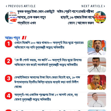
PREVIOUS ARTICLE
NEXT ARTICLE
কৃষক বন্ধুর টাকা কোন একাউন্টে
অষ্টম শ্রেণি পাশে চাকরি পরীক্ষা
আসছে,চেক করুন নতুন
ছাড়াই,১৬ হাজার টাকা মাসে
পদ্ধতিতে এখন
বেতন।আবেদন করুন
আরও পড়ুন
এখানে বিজেপি ১০০ বছর থাকবে— অন্নপূর্ণা নিয়ে ভুয়ো প্রচারের
অভিযোগে বড় দাবি মুখ্যমন্ত্রী শুভেন্দু অধিকারীর
‘কে কী পোস্ট করছে, সব জানি’— অন্নপূর্ণা নিয়ে ভুয়ো রিলসের
অভিযোগে নাম করেই সতর্কবার্তা মুখ্যমন্ত্রী শুভেন্দু অধিকারীর
বেআইনিভাবে আবাসের টাকা নিলে ফেরত দিতেই হবে, ১৮ লক্ষ
উপভোক্তার দ্বিতীয় কিস্তি ছাড়ার মধ্যেই কড়া বার্তা দিলীপ
ঘোষের
অন্নপূর্ণা-সহ একাধিক প্রকল্পের টাকা ১৭ আগস্ট থেকে, বড়
ঘোষণা মুখ্যমন্ত্রী শুভেন্দু অধিকারীর