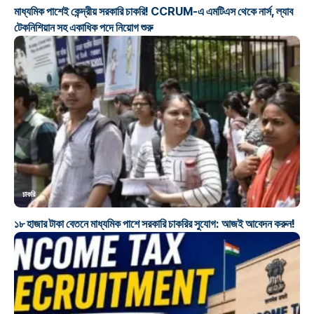
মাধ্যমিক পাশেই কেন্দ্রীয় সরকারি চাকরি! CCRUM-এ এমটিএস থেকে নার্স, ল্যাব
টেকনিশিয়ান সহ একাধিক পদে নিয়োগ শুরু
চাকরি
১৮ হাজার টাকা বেতনে মাধ্যমিক পাশে সরকারি চাকরির সুযোগ: আজই আবেদন করুন!