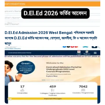
শিক্ষা
D.El.Ed Admission 2026 West Bengal: পশ্চিমবঙ্গে সরকারি
কলেজে D.El.Ed ভর্তির আবেদন শুরু, যোগ্যতা, বয়সসীমা, ফি ও আবেদন পদ্ধতি
জানুন
শিক্ষা