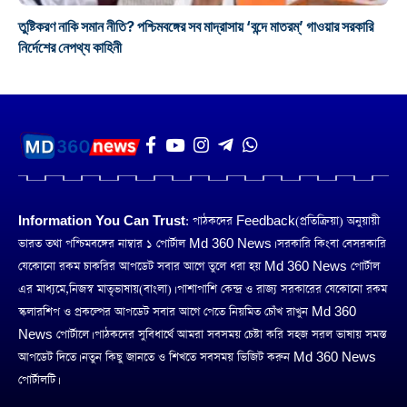
তুষ্টিকরণ নাকি সমান নীতি? পশ্চিমবঙ্গের সব মাদ্রাসায় ‘বন্দে মাতরম্’ গাওয়ার সরকারি
নির্দেশের নেপথ্য কাহিনী
Information You Can Trust:
পাঠকদের Feedback(প্রতিক্রিয়া) অনুয়ায়ী
ভারত তথা পশ্চিমবঙ্গের নাম্বার ১ পোর্টাল Md 360 News। সরকারি কিংবা বেসরকারি
যেকোনো রকম চাকরির আপডেট সবার আগে তুলে ধরা হয় Md 360 News পোর্টাল
এর মাধ্যমে,নিজস্ব মাতৃভাষায়(বাংলা)। পাশাপাশি কেন্দ্র ও রাজ্য সরকারের যেকোনো রকম
স্কলারশিপ ও প্রকল্পের আপডেট সবার আগে পেতে নিয়মিত চোঁখ রাখুন Md 360
News পোর্টালে। পাঠকদের সুবিধার্থে আমরা সবসময় চেষ্টা করি সহজ সরল ভাষায় সমস্ত
আপডেট দিতে। নতুন কিছু জানতে ও শিখতে সবসময় ভিজিট করুন Md 360 News
পোর্টালটি।