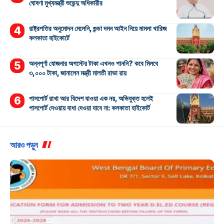
ঘোষণা মুখ্যমন্ত্রী শুভেন্দু অধিকারীর
রাষ্ট্রপতির অনুমোদন মেলেনি, গুন্ডা দমন আইন নিয়ে মামলা খারিজ
কলকাতা হাইকোর্টে
অন্নপূর্ণা যোজনার অগস্টের টাকা এখনও পাননি? কবে মিলবে
৩,০০০ টাকা, জানালেন মন্ত্রী মালতী রাভা রায়
পাসপোর্ট রাখা আর বিদেশ যাওয়া এক নয়, অভিযুক্ত হলেই
পাসপোর্ট দেওয়ায় বাধা দেওয়া যাবে না: কলকাতা হাইকোর্ট
আরও পড়ুন