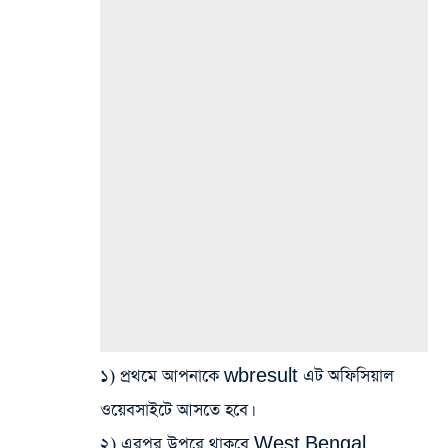
১) প্রথমে আপনাকে wbresult এট অফিসিয়াল
ওয়েবসাইটে আসতে হবে।
২) এরপর উপরে থাকবে West Bengal