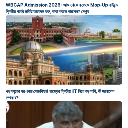
WBCAP Admission 2026: আজ থেকে কলেজে Mop-Up রাউন্ডে
দ্বিতীয় পর্বের ভর্তির আবেদন শুরু, কারা করতে পারবেন? দেখুন
শিক্ষা
খড়্গপুরের পর এবার কোচবিহার! রাজ্যের দ্বিতীয় IIT নিয়ে বড় দাবি, কী জানালেন
স্পিকার?