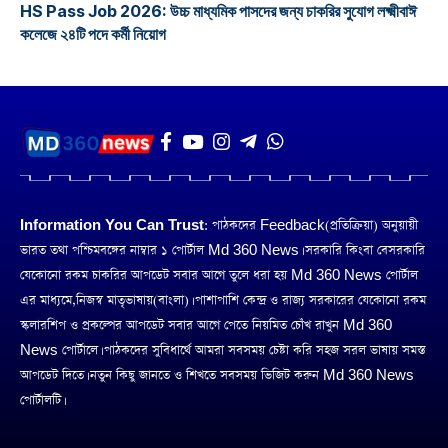
HS Pass Job 2026: উচ্চ মাধ্যমিক পাসদের জন্য চাকরির সুযোগ লক্ষ্মীবাঈ
কলেজে ২৪টি পদে কর্মী নিয়োগ
Information You Can Trust:
পাঠকদের Feedback(প্রতিক্রিয়া) অনুয়ায়ী
ভারত তথা পশ্চিমবঙ্গের নাম্বার ১ পোর্টাল Md 360 News। সরকারি কিংবা বেসরকারি
যেকোনো রকম চাকরির আপডেট সবার আগে তুলে ধরা হয় Md 360 News পোর্টাল
এর মাধ্যমে,নিজস্ব মাতৃভাষায়(বাংলা)। পাশাপাশি কেন্দ্র ও রাজ্য সরকারের যেকোনো রকম
স্কলারশিপ ও প্রকল্পের আপডেট সবার আগে পেতে নিয়মিত চোঁখ রাখুন Md 360
News পোর্টালে। পাঠকদের সুবিধার্থে আমরা সবসময় চেষ্টা করি সহজ সরল ভাষায় সমস্ত
আপডেট দিতে। নতুন কিছু জানতে ও শিখতে সবসময় ভিজিট করুন Md 360 News
পোর্টালটি।