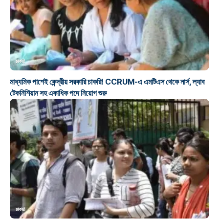
চাকরি
মাধ্যমিক পাশেই কেন্দ্রীয় সরকারি চাকরি! CCRUM-এ এমটিএস থেকে নার্স, ল্যাব
টেকনিশিয়ান সহ একাধিক পদে নিয়োগ শুরু
চাকরি