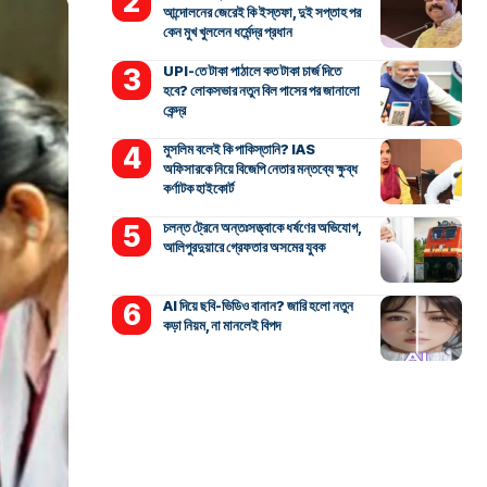
আন্দোলনের জেরেই কি ইস্তফা, দুই সপ্তাহ পর
কেন মুখ খুললেন ধর্মেন্দ্র প্রধান
UPI-তে টাকা পাঠালে কত টাকা চার্জ দিতে
হবে? লোকসভার নতুন বিল পাসের পর জানালো
কেন্দ্র
মুসলিম বলেই কি পাকিস্তানি? IAS
অফিসারকে নিয়ে বিজেপি নেতার মন্তব্যে ক্ষুব্ধ
কর্ণাটক হাইকোর্ট
চলন্ত ট্রেনে অন্তঃসত্ত্বাকে ধর্ষণের অভিযোগ,
আলিপুরদুয়ারে গ্রেফতার অসমের যুবক
AI দিয়ে ছবি-ভিডিও বানান? জারি হলো নতুন
কড়া নিয়ম, না মানলেই বিপদ