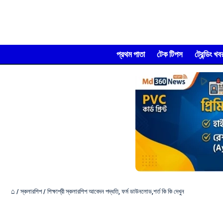
প্রথম পাতা
টেক টিপস
ট্রেন্ডিং খব
⌂
/
স্কলারশিপ
/
শিক্ষাশ্রী স্কলারশিপ আবেদন পদ্ধতি, ফর্ম ডাউনলোড,শর্ত কি কি দেখুন