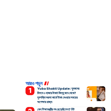
আরও পড়ুন
Yuba Shakti Update: যুবকদের
মিলবে ৩ হাজার টাকা! কিন্তু কবে থেকে?
যুবশক্তি ভরসা কার্ডে টাকা দেওয়ার সময়ের
অপেক্ষায় রাজ্য
কেন শিক্ষামন্ত্রীর পদ ছেড়েছিলেন? নিট