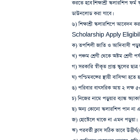
করতে হবে।শিক্ষাশ্রী স্কলারশিপ ফর্
ডাউনলোড করা যাবে।
৬) শিক্ষাশ্রী স্কলারশিপে আবেদন ক
Scholarship Apply Eligibil
ক) তপশিলী জাতি ও আদিবাসী পড়ু
খ) পঞ্চম শ্রেণী থেকে অষ্টম শ্রেণী 
গ) সরকারি স্বীকৃত প্রাপ্ত স্কুলের ছা
ঘ) পশ্চিমবঙ্গের স্থায়ী বাসিন্দা হতে 
ঙ) পরিবার বাৎসরিক আয় ২ লক্ষ ৫০
চ) নিজের নামে পড়ুয়ার ব্যাঙ্ক অ্যাকা
ছ) অন্য কোনো স্কলারশিপ পান না এম
জ) হোস্টেলে থাকে না এমন পড়ুয়া।
ঋ) পরবর্তী ক্লাস সঠিক ভাবে উত্তীর্