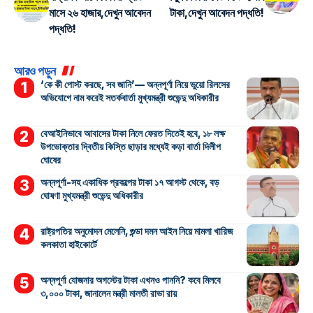
মাসে ২৬ হাজার,দেখুন আবেদন
টাকা,দেখুন আবেদন পদ্ধতি!
পদ্ধতি!
আরও পড়ুন
‘কে কী পোস্ট করছে, সব জানি’— অন্নপূর্ণা নিয়ে ভুয়ো রিলসের
অভিযোগে নাম করেই সতর্কবার্তা মুখ্যমন্ত্রী শুভেন্দু অধিকারীর
বেআইনিভাবে আবাসের টাকা নিলে ফেরত দিতেই হবে, ১৮ লক্ষ
উপভোক্তার দ্বিতীয় কিস্তি ছাড়ার মধ্যেই কড়া বার্তা দিলীপ
ঘোষের
অন্নপূর্ণা-সহ একাধিক প্রকল্পের টাকা ১৭ আগস্ট থেকে, বড়
ঘোষণা মুখ্যমন্ত্রী শুভেন্দু অধিকারীর
রাষ্ট্রপতির অনুমোদন মেলেনি, গুন্ডা দমন আইন নিয়ে মামলা খারিজ
কলকাতা হাইকোর্টে
অন্নপূর্ণা যোজনার অগস্টের টাকা এখনও পাননি? কবে মিলবে
৩,০০০ টাকা, জানালেন মন্ত্রী মালতী রাভা রায়