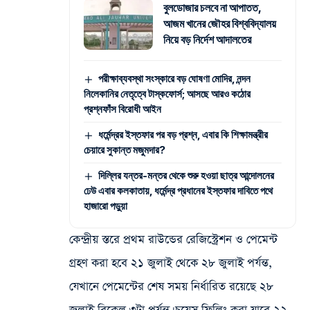
বুলডোজার চলবে না আপাতত,
আজম খানের জৌহর বিশ্ববিদ্যালয়
নিয়ে বড় নির্দেশ আদালতের
পরীক্ষাব্যবস্থা সংস্কারে বড় ঘোষণা মোদির, নন্দন
নিলেকানির নেতৃত্বে টাস্কফোর্স; আসছে আরও কঠোর
প্রশ্নফাঁস বিরোধী আইন
ধর্মেন্দ্রর ইস্তফার পর বড় প্রশ্ন, এবার কি শিক্ষামন্ত্রীর
চেয়ারে সুকান্ত মজুমদার?
দিল্লির যন্তর-মন্তর থেকে শুরু হওয়া ছাত্র আন্দোলনের
ঢেউ এবার কলকাতায়, ধর্মেন্দ্র প্রধানের ইস্তফার দাবিতে পথে
হাজারো পড়ুয়া
কেন্দ্রীয় স্তরে প্রথম রাউন্ডের রেজিস্ট্রেশন ও পেমেন্ট
গ্রহণ করা হবে ২১ জুলাই থেকে ২৮ জুলাই পর্যন্ত,
যেখানে পেমেন্টের শেষ সময় নির্ধারিত রয়েছে ২৮