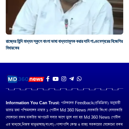
শিক্ষা
রাজ্যের হিন্দি মাধ্যম স্কুলে বাংলা ভাষা বাধ্যতামূলক করার দাবি পাণ্ডবেশ্বরের বিজেপির
বিধায়কের
Information You Can Trust:
পাঠকদের Feedback(প্রতিক্রিয়া) অনুয়ায়ী
ভারত তথা পশ্চিমবঙ্গের নাম্বার ১ পোর্টাল Md 360 News। সরকারি কিংবা বেসরকারি
যেকোনো রকম চাকরির আপডেট সবার আগে তুলে ধরা হয় Md 360 News পোর্টাল
এর মাধ্যমে,নিজস্ব মাতৃভাষায়(বাংলা)। পাশাপাশি কেন্দ্র ও রাজ্য সরকারের যেকোনো রকম