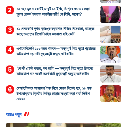
১০ বছর চুল না কেটেই ৮ ফুট ১০ ইঞ্চি, বিশ্বের সবচেয়ে লম্বা
চুলের রেকর্ড গড়লেন ভারতীয় নারী! কে তিনি, জানেন?
১১ বেসরকারি ব্লাড ব্যাঙ্কে রক্তদান শিবিরে নিষেধাজ্ঞা, রাজ্যের
কাছে তদন্তের রিপোর্ট চাইল কলকাতা হাই কোর্ট
এখানে বিজেপি ১০০ বছর থাকবে— অন্নপূর্ণা নিয়ে ভুয়ো প্রচারের
অভিযোগে বড় দাবি মুখ্যমন্ত্রী শুভেন্দু অধিকারীর
‘কে কী পোস্ট করছে, সব জানি’— অন্নপূর্ণা নিয়ে ভুয়ো রিলসের
অভিযোগে নাম করেই সতর্কবার্তা মুখ্যমন্ত্রী শুভেন্দু অধিকারীর
বেআইনিভাবে আবাসের টাকা নিলে ফেরত দিতেই হবে, ১৮ লক্ষ
উপভোক্তার দ্বিতীয় কিস্তি ছাড়ার মধ্যেই কড়া বার্তা দিলীপ
ঘোষের
আরও পড়ুন