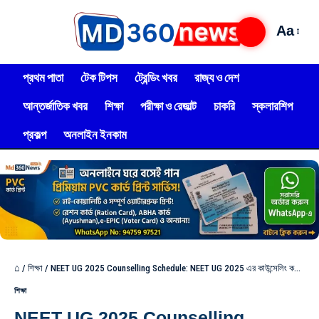
Aa
প্রথম পাতা
টেক টিপস
ট্রেন্ডিং খবর
রাজ্য ও দেশ
আন্তর্জাতিক খবর
শিক্ষা
পরীক্ষা ও রেজাল্ট
চাকরি
স্কলারশিপ
প্রকল্প
অনলাইন ইনকাম
⌂
/
শিক্ষা
/
NEET UG 2025 Counselling Schedule: NEET UG 2025 এর কাউন্সেলিং কবে? জানুন সম্ভাব্য দিনক্ষণ, বিজ্ঞপ্তি এমসিসি-র
শিক্ষা
NEET UG 2025 Counselling