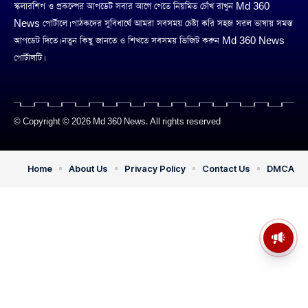
স্কলারশিপ ও প্রকল্পের আপডেট সবার আগে পেতে নিয়মিত চোঁখ রাখুন Md 360
News পোর্টালে। পাঠকদের সুবিধার্থে আমরা সবসময় চেষ্টা করি সহজ সরল ভাষায় সমস্ত
আপডেট দিতে। নতুন কিছু জানতে ও শিখতে সবসময় ভিজিট করুন Md 360 News
পোর্টালটি।
© Copyright © 2026 Md 360 News. All rights reserved
Home
About Us
Privacy Policy
Contact Us
DMCA
মসজিদের মাইক কেন খুলছে পুলিশ?
ডিজিপির কাছে জবাব চাইলেন নওশাদ
সিদ্দিকী; ব্যাখ্যা না মিললে আইনি পদক্ষেপের
ইঙ্গিত