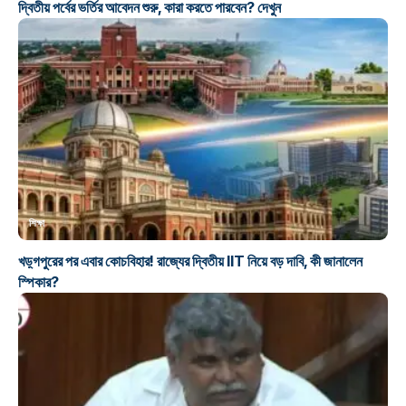
দ্বিতীয় পর্বের ভর্তির আবেদন শুরু, কারা করতে পারবেন? দেখুন
শিক্ষা
খড়্গপুরের পর এবার কোচবিহার! রাজ্যের দ্বিতীয় IIT নিয়ে বড় দাবি, কী জানালেন
স্পিকার?