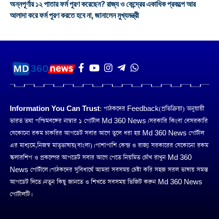
অন্নপূর্ণার ১২ পাতার ফর্ম পূরণ করেছেন? রাজ্য ও কেন্দ্রের একাধিক প্রকল্পে আর
আলাদা করে ফর্ম পূরণ করতে হবে না, জানালেন মুখ্যমন্ত্রী
Information You Can Trust:
পাঠকদের Feedback(প্রতিক্রিয়া) অনুয়ায়ী
ভারত তথা পশ্চিমবঙ্গের নাম্বার ১ পোর্টাল Md 360 News। সরকারি কিংবা বেসরকারি
যেকোনো রকম চাকরির আপডেট সবার আগে তুলে ধরা হয় Md 360 News পোর্টাল
এর মাধ্যমে,নিজস্ব মাতৃভাষায়(বাংলা)। পাশাপাশি কেন্দ্র ও রাজ্য সরকারের যেকোনো রকম
স্কলারশিপ ও প্রকল্পের আপডেট সবার আগে পেতে নিয়মিত চোঁখ রাখুন Md 360
News পোর্টালে। পাঠকদের সুবিধার্থে আমরা সবসময় চেষ্টা করি সহজ সরল ভাষায় সমস্ত
আপডেট দিতে। নতুন কিছু জানতে ও শিখতে সবসময় ভিজিট করুন Md 360 News
পোর্টালটি।