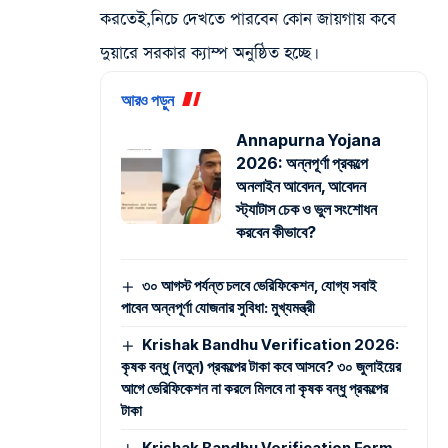
করতেই,নিচে দেখতে পারবেন কোন জায়গায় কবে
দুয়ারে সরকার ক্যাম্প অনুষ্ঠিত হচ্ছে।
আরও পড়ুন
Annapurna Yojana
2026: অন্নপূর্ণা প্রকল্পে
অনলাইন আবেদন, আবেদন
স্ট্যাটাস চেক ও ভুল সংশোধন
করবেন কীভাবে?
৩০ আগস্ট পর্যন্ত চলবে ভেরিফিকেশন, যোগ্য সবাই
পাবেন অন্নপূর্ণা যোজনার সুবিধা: মুখ্যমন্ত্রী
Krishak Bandhu Verification 2026:
কৃষক বন্ধু (নতুন) প্রকল্পের টাকা কবে আসবে? ৩০ জুলাইয়ের
আগে ভেরিফিকেশন না করলে মিলবে না কৃষক বন্ধু প্রকল্পের
টাকা
Krishak Bandhu Verification Form