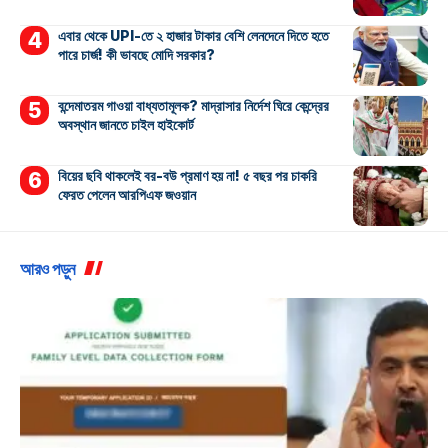
এবার থেকে UPI-তে ২ হাজার টাকার বেশি লেনদেনে দিতে হতে
পারে চার্জ! কী ভাবছে মোদি সরকার?
বন্দেমাতরম গাওয়া বাধ্যতামূলক? মাদ্রাসার নির্দেশ ঘিরে কেন্দ্রের
অবস্থান জানতে চাইল হাইকোর্ট
বিয়ের ছবি থাকলেই বর-বউ প্রমাণ হয় না! ৫ বছর পর চাকরি
ফেরত পেলেন আরপিএফ জওয়ান
আরও পড়ুন