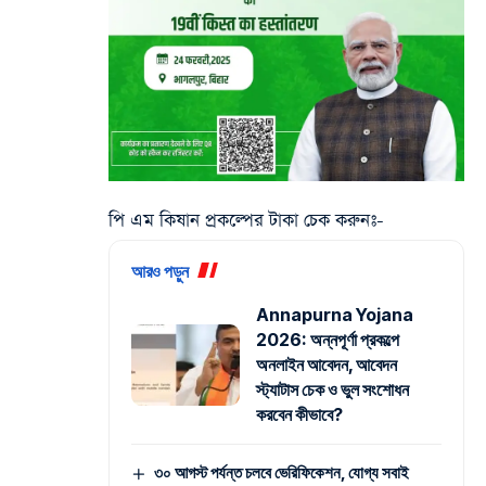
পি এম কিষান প্রকল্পের টাকা চেক করুনঃ-
আরও পড়ুন
Annapurna Yojana
2026: অন্নপূর্ণা প্রকল্পে
অনলাইন আবেদন, আবেদন
স্ট্যাটাস চেক ও ভুল সংশোধন
করবেন কীভাবে?
৩০ আগস্ট পর্যন্ত চলবে ভেরিফিকেশন, যোগ্য সবাই