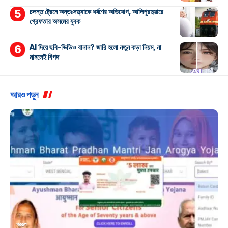
চলন্ত ট্রেনে অন্তঃসত্ত্বাকে ধর্ষণের অভিযোগ, আলিপুরদুয়ারে
গ্রেফতার অসমের যুবক
AI দিয়ে ছবি-ভিডিও বানান? জারি হলো নতুন কড়া নিয়ম, না
মানলেই বিপদ
আরও পড়ুন
প্রকল্প