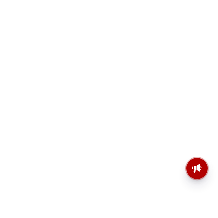
মসজিদের মাইক কেন খুলছে পুলিশ?
ডিজিপির কাছে জবাব চাইলেন নওশাদ
সিদ্দিকী; ব্যাখ্যা না মিললে আইনি পদক্ষেপের
ইঙ্গিত