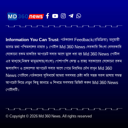
Information You Can Trust:
পাঠকদের Feedback(প্রতিক্রিয়া) অনুয়ায়ী
ভারত তথা পশ্চিমবঙ্গের নাম্বার ১ পোর্টাল Md 360 News। সরকারি কিংবা বেসরকারি
যেকোনো রকম চাকরির আপডেট সবার আগে তুলে ধরা হয় Md 360 News পোর্টাল
এর মাধ্যমে,নিজস্ব মাতৃভাষায়(বাংলা)। পাশাপাশি কেন্দ্র ও রাজ্য সরকারের যেকোনো রকম
স্কলারশিপ ও প্রকল্পের আপডেট সবার আগে পেতে নিয়মিত চোঁখ রাখুন Md 360
News পোর্টালে। পাঠকদের সুবিধার্থে আমরা সবসময় চেষ্টা করি সহজ সরল ভাষায় সমস্ত
আপডেট দিতে। নতুন কিছু জানতে ও শিখতে সবসময় ভিজিট করুন Md 360 News
পোর্টালটি।
© Copyright © 2026 Md 360 News. All rights reserved