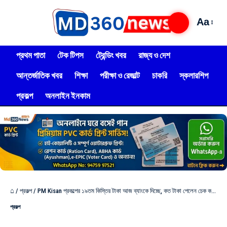
Aa
প্রথম পাতা
টেক টিপস
ট্রেন্ডিং খবর
রাজ্য ও দেশ
আন্তর্জাতিক খবর
শিক্ষা
পরীক্ষা ও রেজাল্ট
চাকরি
স্কলারশিপ
প্রকল্প
অনলাইন ইনকাম
⌂
/
প্রকল্প
/
PM Kisan প্রকল্পের ১৯তম কিস্তির টাকা আজ ব্যাংকে দিচ্ছে, কত টাকা পেলেন চেক করুন টাকা এইভাবে!
প্রকল্প