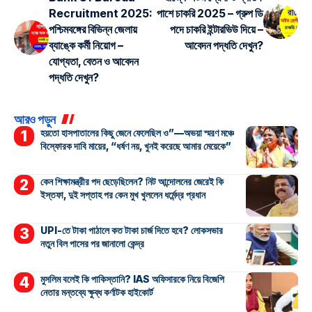
Recruitment 2025:
পাশে চাকরি 2025 – গ্রুপ ডি
পশ্চিমবঙ্গের বিভিন্ন জেলায়
পদে চাকরি ইন্টারভিউ দিয়ে –
ব্যাঙ্কে কর্মী নিয়োগ –
আবেদন পদ্ধতি দেখুন?
যোগ্যতা, বেতন ও আবেদন
পদ্ধতি দেখুন?
আরও পড়ুন
হয়তো হাসপাতালের কিছু জেনে ফেলেছিল ও”—অভয়া স্মরণ মঞ্চে
বিস্ফোরক দাবি মায়ের, “ধর্ষণ নয়, খুনই করেছে আমার মেয়েকে”
কেন শিক্ষামন্ত্রীর পদ ছেড়েছিলেন? নিট আন্দোলনের জেরেই কি
ইস্তফা, দুই সপ্তাহ পর কেন মুখ খুললেন ধর্মেন্দ্র প্রধান
UPI-তে টাকা পাঠালে কত টাকা চার্জ দিতে হবে? লোকসভার
নতুন বিল পাসের পর জানালো কেন্দ্র
মুসলিম বলেই কি পাকিস্তানি? IAS অফিসারকে নিয়ে বিজেপি
নেতার মন্তব্যে ক্ষুব্ধ কর্ণাটক হাইকোর্ট