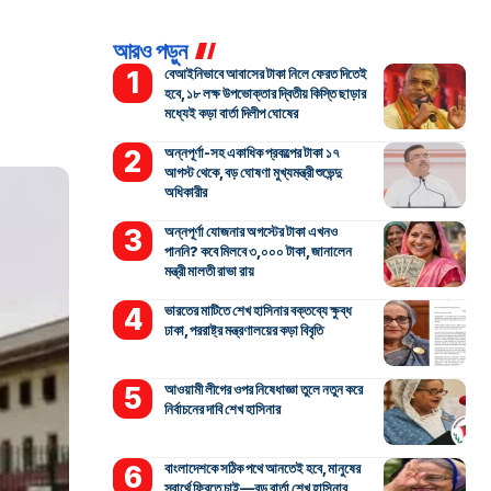
আরও পড়ুন
বেআইনিভাবে আবাসের টাকা নিলে ফেরত দিতেই
হবে, ১৮ লক্ষ উপভোক্তার দ্বিতীয় কিস্তি ছাড়ার
মধ্যেই কড়া বার্তা দিলীপ ঘোষের
অন্নপূর্ণা-সহ একাধিক প্রকল্পের টাকা ১৭
আগস্ট থেকে, বড় ঘোষণা মুখ্যমন্ত্রী শুভেন্দু
অধিকারীর
অন্নপূর্ণা যোজনার অগস্টের টাকা এখনও
পাননি? কবে মিলবে ৩,০০০ টাকা, জানালেন
মন্ত্রী মালতী রাভা রায়
ভারতের মাটিতে শেখ হাসিনার বক্তব্যে ক্ষুব্ধ
ঢাকা, পররাষ্ট্র মন্ত্রণালয়ের কড়া বিবৃতি
আওয়ামী লীগের ওপর নিষেধাজ্ঞা তুলে নতুন করে
নির্বাচনের দাবি শেখ হাসিনার
বাংলাদেশকে সঠিক পথে আনতেই হবে, মানুষের
স্বার্থে ফিরতে চাই—বড় বার্তা শেখ হাসিনার