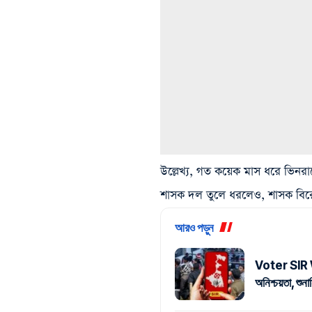
উল্লেখ্য, গত কয়েক মাস ধরে ভিনরাজ
শাসক দল তুলে ধরলেও, শাসক বির
আরও পড়ুন
Voter SIR W
অনিশ্চয়তা, শু