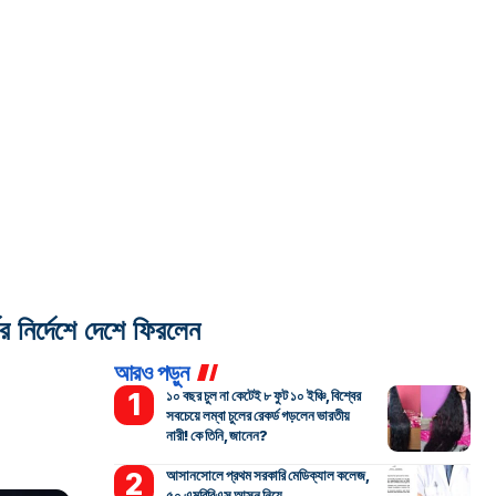
র নির্দেশে দেশে ফিরলেন
আরও পড়ুন
১০ বছর চুল না কেটেই ৮ ফুট ১০ ইঞ্চি, বিশ্বের
সবচেয়ে লম্বা চুলের রেকর্ড গড়লেন ভারতীয়
নারী! কে তিনি, জানেন?
আসানসোলে প্রথম সরকারি মেডিক্যাল কলেজ,
৫০ এমবিবিএস আসন নিয়ে