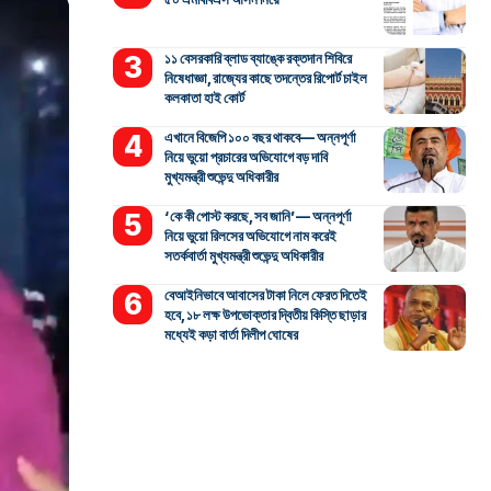
১১ বেসরকারি ব্লাড ব্যাঙ্কে রক্তদান শিবিরে
নিষেধাজ্ঞা, রাজ্যের কাছে তদন্তের রিপোর্ট চাইল
কলকাতা হাই কোর্ট
এখানে বিজেপি ১০০ বছর থাকবে— অন্নপূর্ণা
নিয়ে ভুয়ো প্রচারের অভিযোগে বড় দাবি
মুখ্যমন্ত্রী শুভেন্দু অধিকারীর
‘কে কী পোস্ট করছে, সব জানি’— অন্নপূর্ণা
নিয়ে ভুয়ো রিলসের অভিযোগে নাম করেই
সতর্কবার্তা মুখ্যমন্ত্রী শুভেন্দু অধিকারীর
বেআইনিভাবে আবাসের টাকা নিলে ফেরত দিতেই
হবে, ১৮ লক্ষ উপভোক্তার দ্বিতীয় কিস্তি ছাড়ার
মধ্যেই কড়া বার্তা দিলীপ ঘোষের