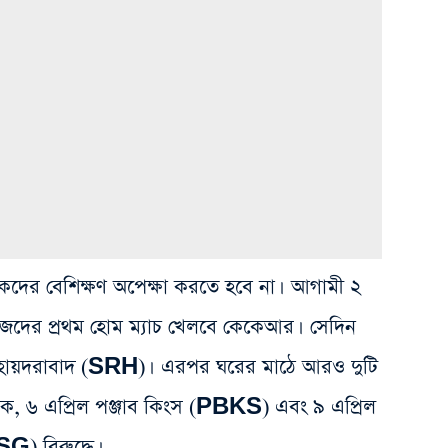
র্শকদের বেশিক্ষণ অপেক্ষা করতে হবে না। আগামী ২
জেদের প্রথম হোম ম্যাচ খেলবে কেকেআর। সেদিন
র্স হায়দরাবাদ (SRH)। এরপর ঘরের মাঠে আরও দুটি
রা এক, ৬ এপ্রিল পঞ্জাব কিংস (PBKS) এবং ৯ এপ্রিল
G) বিরুদ্ধে।