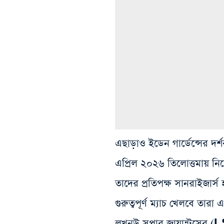
এছাড়াও ইডেন গার্ডেন্সের দ
এপ্রিল ২০২৬ তিলোত্তমায় নি
তাদের প্রতিপক্ষ সানরাইজা
গুরুত্বপূর্ণ ম্যাচ খেলবে তা
লখনউ সুপার জায়ান্টসের (LS