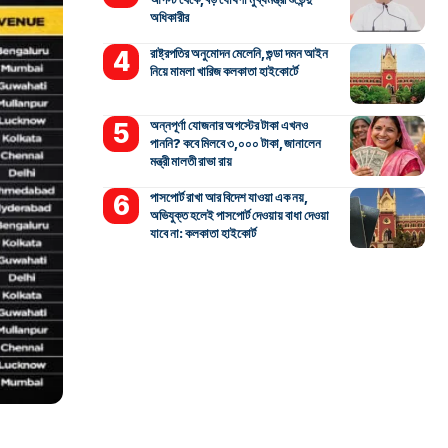
অধিকারীর
রাষ্ট্রপতির অনুমোদন মেলেনি, গুন্ডা দমন আইন
নিয়ে মামলা খারিজ কলকাতা হাইকোর্টে
অন্নপূর্ণা যোজনার অগস্টের টাকা এখনও
পাননি? কবে মিলবে ৩,০০০ টাকা, জানালেন
মন্ত্রী মালতী রাভা রায়
পাসপোর্ট রাখা আর বিদেশ যাওয়া এক নয়,
অভিযুক্ত হলেই পাসপোর্ট দেওয়ায় বাধা দেওয়া
যাবে না: কলকাতা হাইকোর্ট