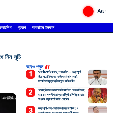
Aa
্কলারশিপ
প্রকল্প
অনলাইন ইনকাম
 নিন সূচি
আরও পড়ুন
‘কে কী পোস্ট করছে, সব জানি’— অন্নপূর্ণা
নিয়ে ভুয়ো রিলসের অভিযোগে নাম করেই
সতর্কবার্তা মুখ্যমন্ত্রী শুভেন্দু অধিকারীর
বেআইনিভাবে আবাসের টাকা নিলে ফেরত দিতেই
হবে, ১৮ লক্ষ উপভোক্তার দ্বিতীয় কিস্তি ছাড়ার
মধ্যেই কড়া বার্তা দিলীপ ঘোষের
অন্নপূর্ণা-সহ একাধিক প্রকল্পের টাকা ১৭
আগস্ট থেকে, বড় ঘোষণা মুখ্যমন্ত্রী শুভেন্দু