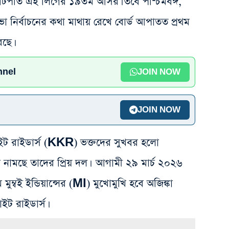
 কোটিপতি এই লিগের ১৯তম আসর। তবে পশ্চিমবঙ্গ,
 নির্বাচনের কথা মাথায় রেখে বোর্ড আপাতত প্রথম
েছে।
nnel
JOIN NOW
JOIN NOW
াইট রাইডার্স (KKR) ভক্তদের সুখবর হলো
মাঠে নামছে তাদের প্রিয় দল। আগামী ২৯ মার্চ ২০২৬
 মুম্বই ইন্ডিয়ান্সের (MI) মুখোমুখি হবে অজিঙ্কা
াইট রাইডার্স।