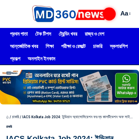
Aa
প্রথম পাতা
টেক টিপস
ট্রেন্ডিং খবর
রাজ্য ও দেশ
আন্তর্জাতিক খবর
শিক্ষা
পরীক্ষা ও রেজাল্ট
চাকরি
স্কলারশিপ
প্রকল্প
অনলাইন ইনকাম
⌂
/
চাকরি
/
IACS Kolkata Job 2024: ইন্ডিয়ান অ্যাসোসিয়েশন ফর দ্য কালটিভেশন অফ সাইন্সে কর্মী নিয়োগ পরীক্ষা ছাড়াই, আবেদন করুন!
চাকরি
IACS Kolkata Job 2024: ইন্ডিয়ান