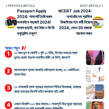
PREVIOUS ARTICLE
NEXT ARTICLE
Passport Apply
NCERT Job 2024:
2024: পাসপোর্ট তৈরি করুন
অপারেটর সহ গ্রাফিক
অনলাইনে সহজেই 2024!
ডিজাইনার পদে কর্মী নিয়োগ
দালাল ছাড়াই, কত টাকা ও কি কি
2024, বেতন 35 হাজার!
ডকুমেন্টস দেখুন?
আবেদন করুন
আরও পড়ুন
১০ বছর চুল না কেটেই ৮ ফুট ১০ ইঞ্চি, বিশ্বের সবচেয়ে লম্বা
চুলের রেকর্ড গড়লেন ভারতীয় নারী! কে তিনি, জানেন?
আসানসোলে প্রথম সরকারি মেডিক্যাল কলেজ, ৫০ এমবিবিএস
আসন নিয়ে
১১ বেসরকারি ব্লাড ব্যাঙ্কে রক্তদান শিবিরে নিষেধাজ্ঞা, রাজ্যের
কাছে তদন্তের রিপোর্ট চাইল কলকাতা হাই কোর্ট
এখানে বিজেপি ১০০ বছর থাকবে— অন্নপূর্ণা নিয়ে ভুয়ো প্রচারের
অভিযোগে বড় দাবি মুখ্যমন্ত্রী শুভেন্দু অধিকারীর