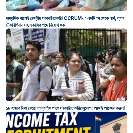
চাকরি
মাধ্যমিক পাশেই কেন্দ্রীয় সরকারি চাকরি! CCRUM-এ এমটিএস থেকে নার্স, ল্যাব
টেকনিশিয়ান সহ একাধিক পদে নিয়োগ শুরু
চাকরি
১৮ হাজার টাকা বেতনে মাধ্যমিক পাশে সরকারি চাকরির সুযোগ: আজই আবেদন করুন!