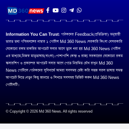
Information You Can Trust:
পাঠকদের Feedback(প্রতিক্রিয়া) অনুয়ায়ী
ভারত তথা পশ্চিমবঙ্গের নাম্বার ১ পোর্টাল Md 360 News। সরকারি কিংবা বেসরকারি
যেকোনো রকম চাকরির আপডেট সবার আগে তুলে ধরা হয় Md 360 News পোর্টাল
এর মাধ্যমে,নিজস্ব মাতৃভাষায়(বাংলা)। পাশাপাশি কেন্দ্র ও রাজ্য সরকারের যেকোনো রকম
স্কলারশিপ ও প্রকল্পের আপডেট সবার আগে পেতে নিয়মিত চোঁখ রাখুন Md 360
News পোর্টালে। পাঠকদের সুবিধার্থে আমরা সবসময় চেষ্টা করি সহজ সরল ভাষায় সমস্ত
আপডেট দিতে। নতুন কিছু জানতে ও শিখতে সবসময় ভিজিট করুন Md 360 News
পোর্টালটি।
© Copyright © 2026 Md 360 News. All rights reserved