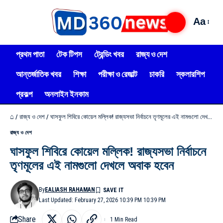
Aa
প্রথম পাতা
টেক টিপস
ট্রেন্ডিং খবর
রাজ্য ও দেশ
আন্তর্জাতিক খবর
শিক্ষা
পরীক্ষা ও রেজাল্ট
চাকরি
স্কলারশিপ
প্রকল্প
অনলাইন ইনকাম
⌂
/
রাজ্য ও দেশ
/
ঘাসফুল শিবিরে কোয়েল মল্লিক! রাজ্যসভা নির্বাচনে তৃণমূলের এই নামগুলো দেখলে অবাক হবেন
রাজ্য ও দেশ
ঘাসফুল শিবিরে কোয়েল মল্লিক! রাজ্যসভা নির্বাচনে
তৃণমূলের এই নামগুলো দেখলে অবাক হবেন
By
EALIASH RAHAMAN
Last Updated: February 27, 2026 10:39 PM 10:39 PM
Share
1 Min Read