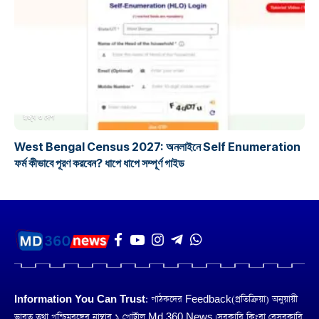
রাজ্য ও দেশ
West Bengal Census 2027: অনলাইনে Self Enumeration
ফর্ম কীভাবে পূরণ করবেন? ধাপে ধাপে সম্পূর্ণ গাইড
Information You Can Trust:
পাঠকদের Feedback(প্রতিক্রিয়া) অনুয়ায়ী
ভারত তথা পশ্চিমবঙ্গের নাম্বার ১ পোর্টাল Md 360 News। সরকারি কিংবা বেসরকারি