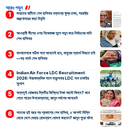
আরও পড়ুন
ভারতের মাটিতে শেখ হাসিনার বক্তব্যে ক্ষুব্ধ ঢাকা, পররাষ্ট্র
মন্ত্রণালয়ের কড়া বিবৃতি
আওয়ামী লীগের ওপর নিষেধাজ্ঞা তুলে নতুন করে নির্বাচনের দাবি
শেখ হাসিনার
বাংলাদেশকে সঠিক পথে আনতেই হবে, মানুষের স্বার্থে ফিরতে চাই
—বড় বার্তা শেখ হাসিনার
Indian Air Force LDC Recruitment
2026: উচ্চমাধ্যমিক পাসে বায়ুসেনায় LDC পদে চাকরির
সুযোগ
অন্নপূর্ণা যোজনার দ্বিতীয় কিস্তির টাকা আদৌ মিলবে? কবে
পেতে পারেন উপভোক্তারা, জানুন সর্বশেষ আপডেট
পতনের দুই বছর পর প্রকাশ্যে শেখ হাসিনা, ৫ আগস্ট দিল্লি
থেকে দেশে ফেরার রোডম্যাপ ঘোষণা করবেন? জানুন পুরো ঘটনা