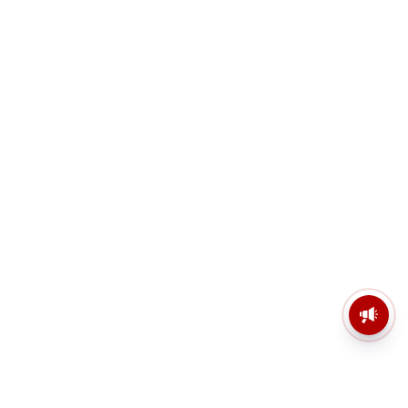
মসজিদের মাইক কেন খুলছে পুলিশ?
ডিজিপির কাছে জবাব চাইলেন নওশাদ
সিদ্দিকী; ব্যাখ্যা না মিললে আইনি পদক্ষেপের
ইঙ্গিত