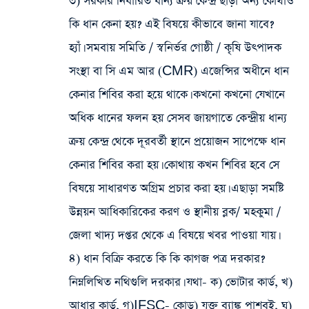
৩) সরকার নির্ধারিত ধান্য ক্রয় কেন্দ্র ছাড়া অন্য কোথাও
কি ধান কেনা হয়? এই বিষয়ে কীভাবে জানা যাবে?
হ্যাঁ। সমবায় সমিতি / স্বনির্ভর গোষ্ঠী / কৃষি উৎপাদক
সংস্থা বা সি এম আর (CMR) এজেন্সির অধীনে ধান
কেনার শিবির করা হয়ে থাকে। কখনো কখনো যেখানে
অধিক ধানের ফলন হয় সেসব জায়গাতে কেন্দ্রীয় ধান্য
ক্রয় কেন্দ্র থেকে দূরবর্তী স্থানে প্রয়োজন সাপেক্ষে ধান
কেনার শিবির করা হয়। কোথায় কখন শিবির হবে সে
বিষয়ে সাধারণত অগ্রিম প্রচার করা হয়। এছাড়া সমষ্টি
উন্নয়ন আধিকারিকের করণ ও স্থানীয় ব্লক/ মহকুমা /
জেলা খাদ্য দপ্তর থেকে এ বিষয়ে খবর পাওয়া যায়।
৪) ধান বিক্রি করতে কি কি কাগজ পত্র দরকার?
নিম্নলিখিত নথিগুলি দরকার। যথা- ক) ভোটার কার্ড, খ)
আধার কার্ড, গ)IFSC- কোড) যুক্ত ব্যাঙ্ক পাশবই, ঘ)