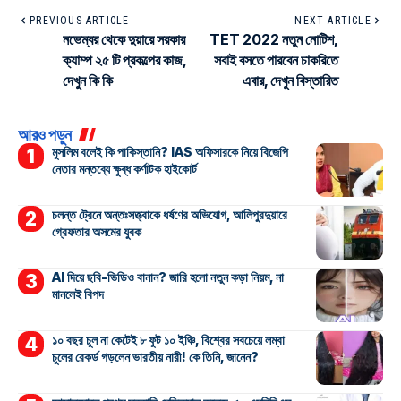
PREVIOUS ARTICLE
NEXT ARTICLE
নভেম্বর থেকে দুয়ারে সরকার
TET 2022 নতুন নোটিশ,
ক্যাম্প ২৫ টি প্রকল্পের কাজ,
সবাই বসতে পারবেন চাকরিতে
দেখুন কি কি
এবার, দেখুন বিস্তারিত
আরও পড়ুন
মুসলিম বলেই কি পাকিস্তানি? IAS অফিসারকে নিয়ে বিজেপি
নেতার মন্তব্যে ক্ষুব্ধ কর্ণাটক হাইকোর্ট
চলন্ত ট্রেনে অন্তঃসত্ত্বাকে ধর্ষণের অভিযোগ, আলিপুরদুয়ারে
গ্রেফতার অসমের যুবক
AI দিয়ে ছবি-ভিডিও বানান? জারি হলো নতুন কড়া নিয়ম, না
মানলেই বিপদ
১০ বছর চুল না কেটেই ৮ ফুট ১০ ইঞ্চি, বিশ্বের সবচেয়ে লম্বা
চুলের রেকর্ড গড়লেন ভারতীয় নারী! কে তিনি, জানেন?