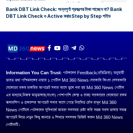
Bank DBT Link Check: অন্নপূর্ণা প্রকল্পের টাকা পাচ্ছেন না? Bank
DBT Link Check ও Active করার Step by Step গাইড
Information You Can Trust:
পাঠকদের Feedback(প্রতিক্রিয়া) অনুয়ায়ী
ভারত তথা পশ্চিমবঙ্গের নাম্বার ১ পোর্টাল Md 360 News। সরকারি কিংবা বেসরকারি
যেকোনো রকম চাকরির আপডেট সবার আগে তুলে ধরা হয় Md 360 News পোর্টাল
এর মাধ্যমে,নিজস্ব মাতৃভাষায়(বাংলা)। পাশাপাশি কেন্দ্র ও রাজ্য সরকারের যেকোনো রকম
স্কলারশিপ ও প্রকল্পের আপডেট সবার আগে পেতে নিয়মিত চোঁখ রাখুন Md 360
News পোর্টালে। পাঠকদের সুবিধার্থে আমরা সবসময় চেষ্টা করি সহজ সরল ভাষায় সমস্ত
আপডেট দিতে। নতুন কিছু জানতে ও শিখতে সবসময় ভিজিট করুন Md 360 News
পোর্টালটি।