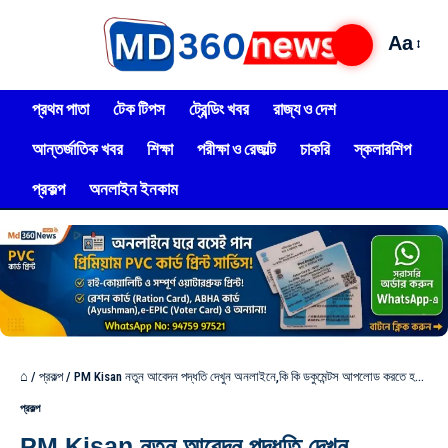
Aa
প্রথম পাতা
টেক টিপস
ট্রেন্ডিং খবর
রাজ্য ও দেশ
আন্তর্জাতিক খবর
শিক্ষা
পরীক্ষা ও রেজাল্ট
চাকরি
স্কলারশিপ
প্রকল্প
অনলাইন ইনকাম
⌂
/
প্রকল্প
/
PM Kisan নতুন আবেদন পদ্ধতি দেখুন অনলাইনে,কি কি ডকুমেন্টস আপলোড করতে হবে এবার
প্রকল্প
PM Kisan নতুন আবেদন পদ্ধতি দেখুন