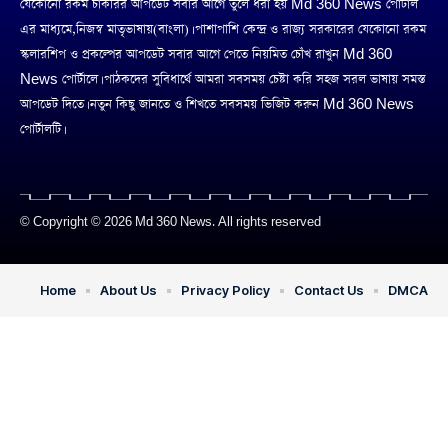
যেকোনো রকম চাকরির আপডেট সবার আগে তুলে ধরা হয় Md 360 News পোর্টাল
এর মাধ্যমে,নিজস্ব মাতৃভাষায়(বাংলা)। পাশাপাশি কেন্দ্র ও রাজ্য সরকারের যেকোনো রকম
স্কলারশিপ ও প্রকল্পের আপডেট সবার আগে পেতে নিয়মিত চোঁখ রাখুন Md 360
News পোর্টালে। পাঠকদের সুবিধার্থে আমরা সবসময় চেষ্টা করি সহজ সরল ভাষায় সমস্ত
আপডেট দিতে। নতুন কিছু জানতে ও শিখতে সবসময় ভিজিট করুন Md 360 News
পোর্টালটি।
© Copyright © 2026 Md 360 News. All rights reserved
Home
About Us
Privacy Policy
Contact Us
DMCA