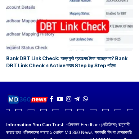
প্রকল্প
Bank DBT Link Check: অন্নপূর্ণা প্রকল্পের টাকা পাচ্ছেন না? Bank
DBT Link Check ও Active করার Step by Step গাইড
Information You Can Trust:
পাঠকদের Feedback(প্রতিক্রিয়া) অনুয়ায়ী
ভারত তথা পশ্চিমবঙ্গের নাম্বার ১ পোর্টাল Md 360 News। সরকারি কিংবা বেসরকারি