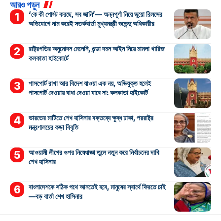
আরও পড়ুন
‘কে কী পোস্ট করছে, সব জানি’— অন্নপূর্ণা নিয়ে ভুয়ো রিলসের
অভিযোগে নাম করেই সতর্কবার্তা মুখ্যমন্ত্রী শুভেন্দু অধিকারীর
রাষ্ট্রপতির অনুমোদন মেলেনি, গুন্ডা দমন আইন নিয়ে মামলা খারিজ
কলকাতা হাইকোর্টে
পাসপোর্ট রাখা আর বিদেশ যাওয়া এক নয়, অভিযুক্ত হলেই
পাসপোর্ট দেওয়ায় বাধা দেওয়া যাবে না: কলকাতা হাইকোর্ট
ভারতের মাটিতে শেখ হাসিনার বক্তব্যে ক্ষুব্ধ ঢাকা, পররাষ্ট্র
মন্ত্রণালয়ের কড়া বিবৃতি
আওয়ামী লীগের ওপর নিষেধাজ্ঞা তুলে নতুন করে নির্বাচনের দাবি
শেখ হাসিনার
বাংলাদেশকে সঠিক পথে আনতেই হবে, মানুষের স্বার্থে ফিরতে চাই
—বড় বার্তা শেখ হাসিনার