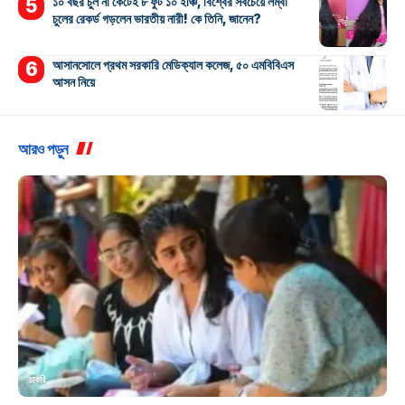
১০ বছর চুল না কেটেই ৮ ফুট ১০ ইঞ্চি, বিশ্বের সবচেয়ে লম্বা
চুলের রেকর্ড গড়লেন ভারতীয় নারী! কে তিনি, জানেন?
আসানসোলে প্রথম সরকারি মেডিক্যাল কলেজ, ৫০ এমবিবিএস
আসন নিয়ে
আরও পড়ুন
চাকরি