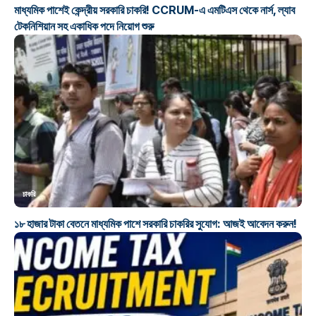
মাধ্যমিক পাশেই কেন্দ্রীয় সরকারি চাকরি! CCRUM-এ এমটিএস থেকে নার্স, ল্যাব
টেকনিশিয়ান সহ একাধিক পদে নিয়োগ শুরু
চাকরি
১৮ হাজার টাকা বেতনে মাধ্যমিক পাশে সরকারি চাকরির সুযোগ: আজই আবেদন করুন!