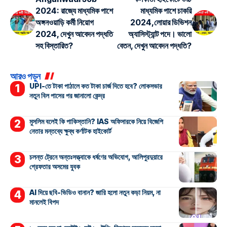
2024: রাজ্যে মাধ্যমিক পাশে
মাধ্যমিক পাশে চাকরি
অঙ্গনওয়াড়ি কর্মী নিয়োগ
2024,লোয়ার ডিভিশন
2024, দেখুন আবেদন পদ্ধতি
অ্যাসিস্ট্যান্ট পদে। ভালো
সহ বিস্তারিত?
বেতন, দেখুন আবেদন পদ্ধতি?
আরও পড়ুন
UPI-তে টাকা পাঠালে কত টাকা চার্জ দিতে হবে? লোকসভার
নতুন বিল পাসের পর জানালো কেন্দ্র
মুসলিম বলেই কি পাকিস্তানি? IAS অফিসারকে নিয়ে বিজেপি
নেতার মন্তব্যে ক্ষুব্ধ কর্ণাটক হাইকোর্ট
চলন্ত ট্রেনে অন্তঃসত্ত্বাকে ধর্ষণের অভিযোগ, আলিপুরদুয়ারে
গ্রেফতার অসমের যুবক
AI দিয়ে ছবি-ভিডিও বানান? জারি হলো নতুন কড়া নিয়ম, না
মানলেই বিপদ