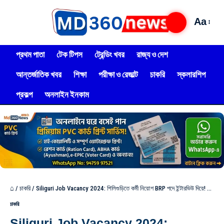
Aa
প্রথম পাতা
টেক টিপস
ট্রেন্ডিং খবর
রাজ্য ও দেশ
আন্তর্জাতিক খবর
শিক্ষা
পরীক্ষা ও রেজাল্ট
চাকরি
স্কলারশিপ
প্রকল্প
অনলাইন ইনকাম
⌂
/
চাকরি
/
Siliguri Job Vacancy 2024: শিলিগুড়িতে কর্মী নিয়োগ BRP পদে ইন্টারভিউ দিয়ে! বেতন ও আবেদন পদ্ধতি দেখুন?
চাকরি
Siliguri Job Vacancy 2024: