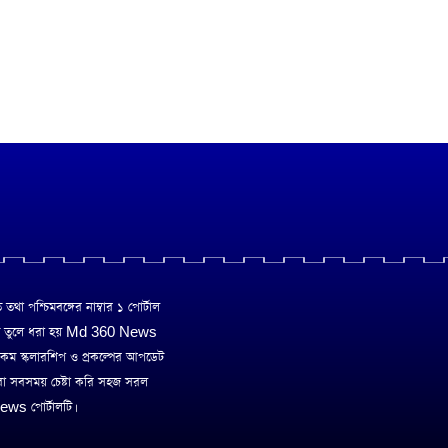
া পশ্চিমবঙ্গের নাম্বার ১ পোর্টাল
ে তুলে ধরা হয় Md 360 News
 রকম স্কলারশিপ ও প্রকল্পের আপডেট
রা সবসময় চেষ্টা করি সহজ সরল
ws পোর্টালটি।