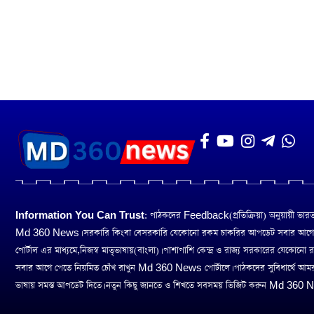
Information You Can Trust:
পাঠকদের Feedback(প্রতিক্রিয়া) অনুয়ায়ী ভারত তথ
Md 360 News। সরকারি কিংবা বেসরকারি যেকোনো রকম চাকরির আপডেট সবার আগ
পোর্টাল এর মাধ্যমে,নিজস্ব মাতৃভাষায়(বাংলা)। পাশাপাশি কেন্দ্র ও রাজ্য সরকারের যেকোনো
সবার আগে পেতে নিয়মিত চোঁখ রাখুন Md 360 News পোর্টালে। পাঠকদের সুবিধার্থে আম
ভাষায় সমস্ত আপডেট দিতে। নতুন কিছু জানতে ও শিখতে সবসময় ভিজিট করুন Md 360 Ne