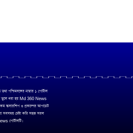
া পশ্চিমবঙ্গের নাম্বার ১ পোর্টাল
ে তুলে ধরা হয় Md 360 News
 রকম স্কলারশিপ ও প্রকল্পের আপডেট
রা সবসময় চেষ্টা করি সহজ সরল
ws পোর্টালটি।