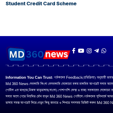
Student Credit Card Scheme
Information You Can Trust:
পাঠকদের Feedback(প্রতিক্রিয়া) অনুয়ায়ী ভারত তথ
Md 360 News। সরকারি কিংবা বেসরকারি যেকোনো রকম চাকরির আপডেট সবার আগ
পোর্টাল এর মাধ্যমে,নিজস্ব মাতৃভাষায়(বাংলা)। পাশাপাশি কেন্দ্র ও রাজ্য সরকারের যেকোনো
সবার আগে পেতে নিয়মিত চোঁখ রাখুন Md 360 News পোর্টালে। পাঠকদের সুবিধার্থে আম
ভাষায় সমস্ত আপডেট দিতে। নতুন কিছু জানতে ও শিখতে সবসময় ভিজিট করুন Md 360 Ne