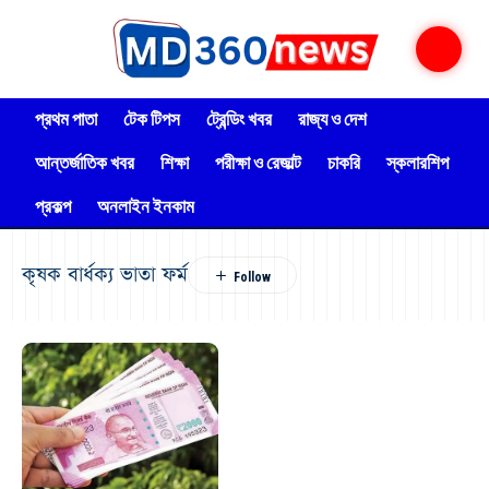
প্রথম পাতা
টেক টিপস
ট্রেন্ডিং খবর
রাজ্য ও দেশ
আন্তর্জাতিক খবর
শিক্ষা
পরীক্ষা ও রেজাল্ট
চাকরি
স্কলারশিপ
প্রকল্প
অনলাইন ইনকাম
কৃষক বার্ধক্য ভাতা ফর্ম