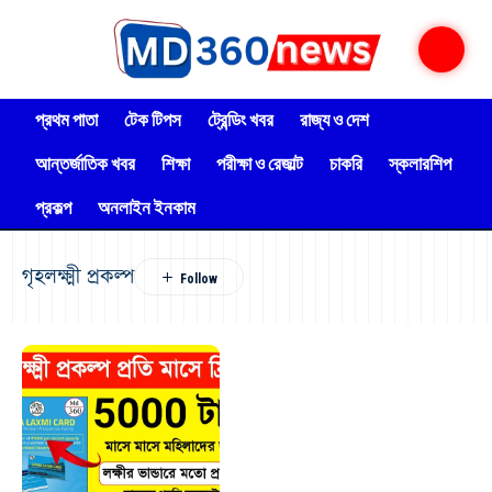
প্রথম পাতা
টেক টিপস
ট্রেন্ডিং খবর
রাজ্য ও দেশ
আন্তর্জাতিক খবর
শিক্ষা
পরীক্ষা ও রেজাল্ট
চাকরি
স্কলারশিপ
প্রকল্প
অনলাইন ইনকাম
গৃহলক্ষ্মী প্রকল্প