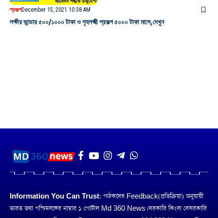
প্রকল্প
December 15, 2021 10:38 AM
লক্ষীর ভান্ডার ৫০০/১০০০ টাকা ও গৃহলক্ষ্মী প্রকল্প ৫০০০ টাকা মাসে,দেখুন
Information You Can Trust:
পাঠকদের Feedback(প্রতিক্রিয়া) অনুয়ায়ী
ভারত তথা পশ্চিমবঙ্গের নাম্বার ১ পোর্টাল Md 360 News। সরকারি কিংবা বেসরকারি